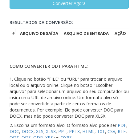
RESULTADOS DA CONVERSÃO:
#
ARQUIVO DE SAÍDA
ARQUIVO DE ENTRADA
AÇÃO
COMO CONVERTER ODT PARA HTML:
1. Clique no botão "FILE" ou "URL" para trocar o arquivo
local ou o arquivo online. Clique no botão "Escolher
arquivo" para selecionar um arquivo do seu computador ou
insira uma URL de arquivo online. Um formato alvo só
pode ser convertido a partir de certos formatos de
documentos. Por exemplo: Ele pode converter DOC para
DOCX, mas não pode converter DOC para XLSX.
2. Escolha um formato alvo. O formato alvo pode ser
PDF
,
DOC
,
DOCX
,
XLS
,
XLSX
,
PPT
,
PPTX
,
HTML
,
TXT
,
CSV
,
RTF
,
ODT
,
ODS
,
ODP
,
XPS
ou
OXPS
.