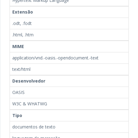
Hypertext Markup Language
Extensão
.odt, .fodt
.html, .htm
MIME
application/vnd.-oasis.-opendocument.-text
text/html
Desenvolvedor
OASIS
W3C & WHATWG
Tipo
documentos de texto