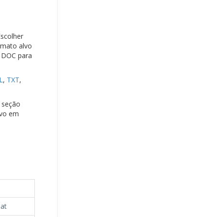
Escolher
rmato alvo
r DOC para
L
,
TXT
,
a seção
ivo em
mat