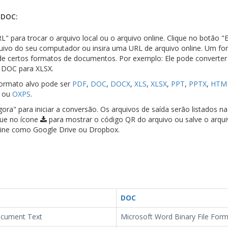
DOC:
L" para trocar o arquivo local ou o arquivo online. Clique no botão "
quivo do seu computador ou insira uma URL de arquivo online. Um fo
r de certos formatos de documentos. Por exemplo: Ele pode converte
 DOC para XLSX.
formato alvo pode ser
PDF
,
DOC
,
DOCX
,
XLS
,
XLSX
,
PPT
,
PPTX
,
HTM
ou
OXPS
.
ora" para iniciar a conversão. Os arquivos de saída serão listados n
que no ícone
para mostrar o código QR do arquivo ou salve o arqu
ine como Google Drive ou Dropbox.
DOC
cument Text
Microsoft Word Binary File For