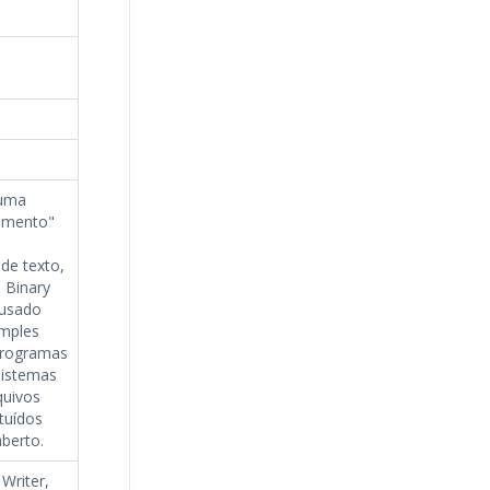
(uma
umento"
de texto,
 Binary
 usado
mples
 programas
istemas
quivos
tuídos
aberto.
Writer,