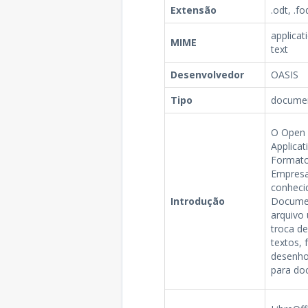
Extensão
.odt, .fo
applicat
MIME
text
Desenvolvedor
OASIS
Tipo
documen
O Open 
Applica
Formato
Empresa
conhec
Introdução
Documen
arquivo
troca d
textos, 
desenhos
para doc