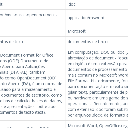
dt
.doc
ion/vnd.-oasis.-opendocument.-
application/msword
Microsoft
tos de texto
documentos de texto
Em computação, DOC ou .doc 
Document Format for Office
abreviação de document - "doc
tions (ODF) Documento de
em inglês) é uma extensão para
 Aberto para Aplicações
documentos de processamento 
riais (DFA -AE), também
mais comum no Microsoft Word
ido como OpenDocument (OD)
File Format. Historicamente, foi
to Aberto (DA), é uma forma de
para documentação em texto si
 usado para armazenamento e
(plain text), particularmente de
e documentos de escritório, como
ou hardware em uma gama de s
folhas de cálculo, bases de dados,
operacionais. Recentemente, ar
 e apresentações. .odt e .fodt
com extensão .doc foram substi
umentos de texto (text).
por arquivos .docx, de formato 
Microsoft Word, OpenOffice.org 