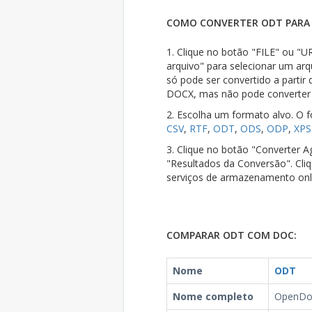
COMO CONVERTER ODT PARA 
1. Clique no botão "FILE" ou "UR
arquivo" para selecionar um ar
só pode ser convertido a parti
DOCX, mas não pode converter
2. Escolha um formato alvo. O 
CSV
,
RTF
,
ODT
,
ODS
,
ODP
,
XPS
3. Clique no botão "Converter Ag
"Resultados da Conversão". Cli
serviços de armazenamento onl
COMPARAR ODT COM DOC:
Nome
ODT
Nome completo
OpenDo