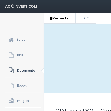
AC
NVERT.COM
Converter
OCR
Ínicio
PDF
Documento
Ebook
Imagem
ODT para DOC - Con