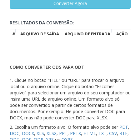
RESULTADOS DA CONVERSÃO:
#
ARQUIVO DE SAÍDA
ARQUIVO DE ENTRADA
AÇÃO
COMO CONVERTER ODS PARA ODT:
1. Clique no botão "FILE" ou "URL" para trocar o arquivo
local ou o arquivo online. Clique no botão "Escolher
arquivo" para selecionar um arquivo do seu computador ou
insira uma URL de arquivo online. Um formato alvo só
pode ser convertido a partir de certos formatos de
documentos. Por exemplo: Ele pode converter DOC para
DOCX, mas não pode converter DOC para XLSX.
2. Escolha um formato alvo. O formato alvo pode ser
PDF
,
DOC
,
DOCX
,
XLS
,
XLSX
,
PPT
,
PPTX
,
HTML
,
TXT
,
CSV
,
RTF
,
ODT
,
ODS
,
ODP
,
XPS
ou
OXPS
.