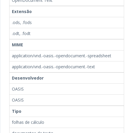
OpenDocument Text
Extensão
.ods, .fods
.odt, .fodt
MIME
application/vnd.-oasis.-opendocument.-spreadsheet
application/vnd.-oasis.-opendocument.-text
Desenvolvedor
OASIS
OASIS
Tipo
folhas de cálculo