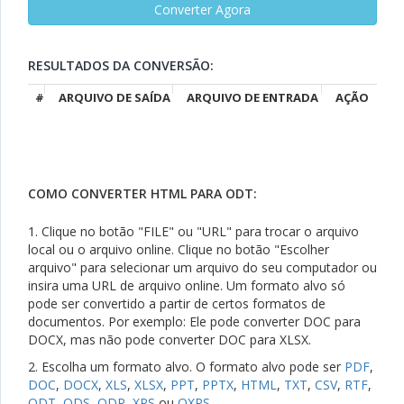
RESULTADOS DA CONVERSÃO:
#
ARQUIVO DE SAÍDA
ARQUIVO DE ENTRADA
AÇÃO
COMO CONVERTER HTML PARA ODT:
1. Clique no botão "FILE" ou "URL" para trocar o arquivo
local ou o arquivo online. Clique no botão "Escolher
arquivo" para selecionar um arquivo do seu computador ou
insira uma URL de arquivo online. Um formato alvo só
pode ser convertido a partir de certos formatos de
documentos. Por exemplo: Ele pode converter DOC para
DOCX, mas não pode converter DOC para XLSX.
2. Escolha um formato alvo. O formato alvo pode ser
PDF
,
DOC
,
DOCX
,
XLS
,
XLSX
,
PPT
,
PPTX
,
HTML
,
TXT
,
CSV
,
RTF
,
ODT
,
ODS
,
ODP
,
XPS
ou
OXPS
.