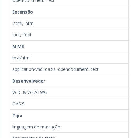
OpenDocument Text
Extensão
.html, .htm
.odt, .fodt
MIME
text/html
application/vnd.-oasis.-opendocument.-text
Desenvolvedor
W3C & WHATWG
OASIS
Tipo
linguagem de marcação