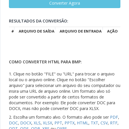
RESULTADOS DA CONVERSÃO:
#
ARQUIVO DE SAÍDA
ARQUIVO DE ENTRADA
AÇÃO
COMO CONVERTER HTML PARA BMP:
1. Clique no botão "FILE" ou "URL" para trocar o arquivo
local ou o arquivo online. Clique no botão "Escolher
arquivo" para selecionar um arquivo do seu computador ou
insira uma URL de arquivo online. Um formato alvo só
pode ser convertido a partir de certos formatos de
documentos. Por exemplo: Ele pode converter DOC para
DOCX, mas não pode converter DOC para XLSX.
2. Escolha um formato alvo. O formato alvo pode ser
PDF
,
DOC
,
DOCX
,
XLS
,
XLSX
,
PPT
,
PPTX
,
HTML
,
TXT
,
CSV
,
RTF
,
ODT
,
ODS
,
ODP
,
XPS
ou
OXPS
.