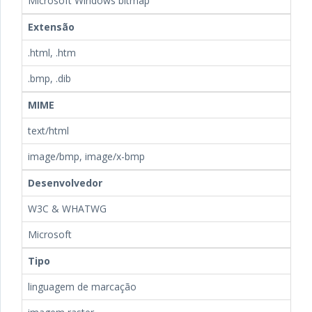
Microsoft Windows bitmap
Extensão
.html, .htm
.bmp, .dib
MIME
text/html
image/bmp, image/x-bmp
Desenvolvedor
W3C & WHATWG
Microsoft
Tipo
linguagem de marcação