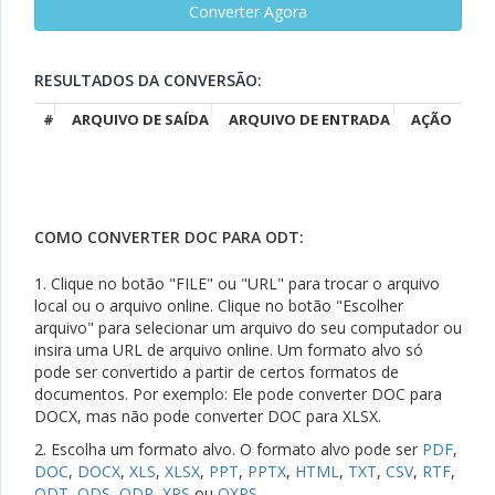
RESULTADOS DA CONVERSÃO:
#
ARQUIVO DE SAÍDA
ARQUIVO DE ENTRADA
AÇÃO
COMO CONVERTER DOC PARA ODT:
1. Clique no botão "FILE" ou "URL" para trocar o arquivo
local ou o arquivo online. Clique no botão "Escolher
arquivo" para selecionar um arquivo do seu computador ou
insira uma URL de arquivo online. Um formato alvo só
pode ser convertido a partir de certos formatos de
documentos. Por exemplo: Ele pode converter DOC para
DOCX, mas não pode converter DOC para XLSX.
2. Escolha um formato alvo. O formato alvo pode ser
PDF
,
DOC
,
DOCX
,
XLS
,
XLSX
,
PPT
,
PPTX
,
HTML
,
TXT
,
CSV
,
RTF
,
ODT
,
ODS
,
ODP
,
XPS
ou
OXPS
.