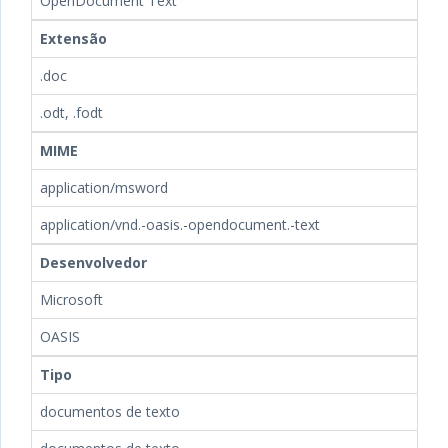
OpenDocument Text
Extensão
.doc
.odt, .fodt
MIME
application/msword
application/vnd.-oasis.-opendocument.-text
Desenvolvedor
Microsoft
OASIS
Tipo
documentos de texto