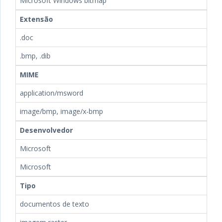
Microsoft Windows bitmap
Extensão
.doc
.bmp, .dib
MIME
application/msword
image/bmp, image/x-bmp
Desenvolvedor
Microsoft
Microsoft
Tipo
documentos de texto