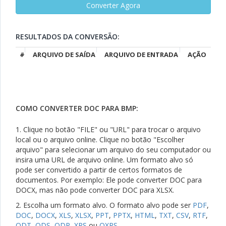
RESULTADOS DA CONVERSÃO:
#
ARQUIVO DE SAÍDA
ARQUIVO DE ENTRADA
AÇÃO
COMO CONVERTER DOC PARA BMP:
1. Clique no botão "FILE" ou "URL" para trocar o arquivo
local ou o arquivo online. Clique no botão "Escolher
arquivo" para selecionar um arquivo do seu computador ou
insira uma URL de arquivo online. Um formato alvo só
pode ser convertido a partir de certos formatos de
documentos. Por exemplo: Ele pode converter DOC para
DOCX, mas não pode converter DOC para XLSX.
2. Escolha um formato alvo. O formato alvo pode ser
PDF
,
DOC
,
DOCX
,
XLS
,
XLSX
,
PPT
,
PPTX
,
HTML
,
TXT
,
CSV
,
RTF
,
ODT
,
ODS
,
ODP
,
XPS
ou
OXPS
.