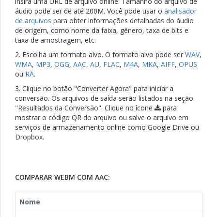
insira uma URL de arquivo online. Tamanho do arquivo de
áudio pode ser de até 200M. Você pode usar o
analisador
de arquivos
para obter informações detalhadas do áudio
de origem, como nome da faixa, gênero, taxa de bits e
taxa de amostragem, etc.
2. Escolha um formato alvo. O formato alvo pode ser
WAV
,
WMA
,
MP3
,
OGG
,
AAC
,
AU
,
FLAC
,
M4A
,
MKA
,
AIFF
,
OPUS
ou
RA
.
3. Clique no botão "Converter Agora" para iniciar a
conversão. Os arquivos de saída serão listados na seção
"Resultados da Conversão". Clique no ícone
para
mostrar o código QR do arquivo ou salve o arquivo em
serviços de armazenamento online como Google Drive ou
Dropbox.
COMPARAR WEBM COM AAC:
Nome