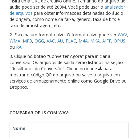
insira uma URL de arquivo online. Tamanho do arquivo de
áudio pode ser de até 200M. Você pode usar o
analisador
de arquivos
para obter informações detalhadas do áudio
de origem, como nome da faixa, gênero, taxa de bits e
taxa de amostragem, etc.
2. Escolha um formato alvo. O formato alvo pode ser
WAV
,
WMA
,
MP3
,
OGG
,
AAC
,
AU
,
FLAC
,
M4A
,
MKA
,
AIFF
,
OPUS
ou
RA
.
3. Clique no botão "Converter Agora" para iniciar a
conversão. Os arquivos de saída serão listados na seção
"Resultados da Conversão". Clique no ícone
para
mostrar o código QR do arquivo ou salve o arquivo em
serviços de armazenamento online como Google Drive ou
Dropbox.
COMPARAR OPUS COM WAV:
Nome