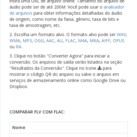
insira uma URL de arquivo online. Tamanho do arquivo de
áudio pode ser de até 200M. Você pode usar o
analisador
de arquivos
para obter informações detalhadas do áudio
de origem, como nome da faixa, gênero, taxa de bits e
taxa de amostragem, etc.
2. Escolha um formato alvo. O formato alvo pode ser
WAV
,
WMA
,
MP3
,
OGG
,
AAC
,
AU
,
FLAC
,
M4A
,
MKA
,
AIFF
,
OPUS
ou
RA
.
3. Clique no botão "Converter Agora" para iniciar a
conversão. Os arquivos de saída serão listados na seção
"Resultados da Conversão". Clique no ícone
para
mostrar o código QR do arquivo ou salve o arquivo em
serviços de armazenamento online como Google Drive ou
Dropbox.
COMPARAR FLV COM FLAC:
Nome