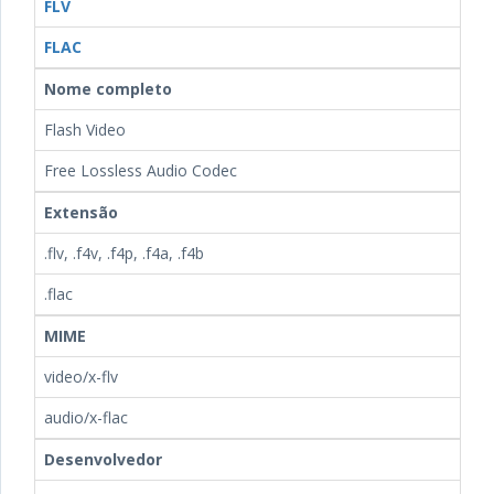
FLV
FLAC
Nome completo
Flash Video
Free Lossless Audio Codec
Extensão
.flv, .f4v, .f4p, .f4a, .f4b
.flac
MIME
video/x-flv
audio/x-flac
Desenvolvedor