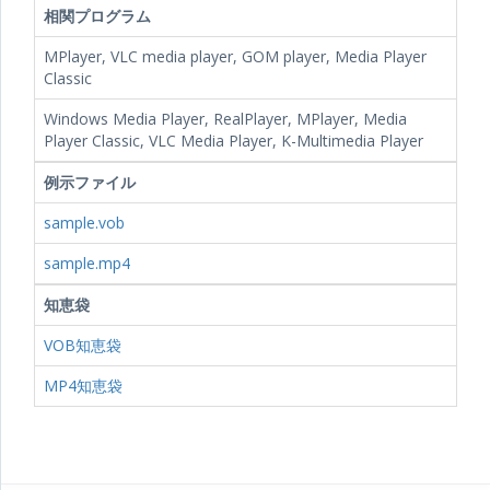
相関プログラム
MPlayer, VLC media player, GOM player, Media Player
Classic
Windows Media Player, RealPlayer, MPlayer, Media
Player Classic, VLC Media Player, K-Multimedia Player
例示ファイル
sample.vob
sample.mp4
知恵袋
VOB知恵袋
MP4知恵袋