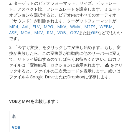
2. ターゲットのビデオフォーマット、サイズ、ビットレー
ト、アスペクト比、フレームレートを設定します。ミュート
オプションを選択すると、ビデオ内のすべてのオーディオ
（サウンド）が削除されます。ターゲットフォーマットが
MP4
、
AVI
、
FLV
、
MPG
、
MKV
、
WMV
、
M2TS
、
WEBM
、
ASF
、
MOV
、
M4V
、
RM
、
VOB
、
OGV
または
GIF
などでもいい
です。
3. 「今すぐ変換」をクリックして変換し始めます。もし、変
換が失敗したら、この変換器が自動的に他のサーバーに変え
て、リトライ提出するのでしばらくお待ちください。出力フ
ァイルは「変換結果」セクションに表示されます。
をクリ
ックすると、ファイルの二次元コードを表示します。或いは
ファイルをGoogle DriveまたはDropboxに保存します。
VOBとMP4を比較します：
名
VOB