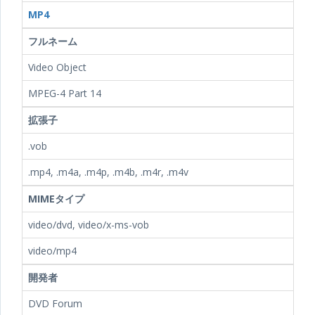
MP4
フルネーム
Video Object
MPEG-4 Part 14
拡張子
.vob
.mp4, .m4a, .m4p, .m4b, .m4r, .m4v
MIMEタイプ
video/dvd, video/x-ms-vob
video/mp4
開発者
DVD Forum