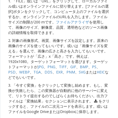
1. 「FILE」或いは「URL」をクリックして、ローカルファイ
ル或いはオンラインファイルに切り替えます。[ファイルの選
択]ボタンをクリックして、コンピュータ上のファイルを選択
するか、オンラインファイルのURLを入力します。ファイル
サイズの制限が200 mです。
ファイルアナライザ
を使用し
て、画像のサイズ、解像度、品質、透明色などのソース画像
の詳細情報を取得できます。
2. 対象の画像形式、画質、画像サイズを設定します。原来の
画像のサイズを使ってもいいです。或いは「画像サイズを変
える」を選んで、画像の広さと高さを入力してもいいです。
フォーマットが「広さ」x「高さ」です。例えば、
1920x1080。ターゲットフォーマットを選びます。ターゲッ
トフォーマットが
JPG
、
PNG
、
TIFF
、
GIF
、
BMP
、
PS
、
PSD
、
WEBP
、
TGA
、
DDS
、
EXR
、
PNM
、
SVG
または
HEIC
な
どでもいいです。
3. 「今すぐ変換」をクリックして変換し始めます。もし、変
換が失敗したら、この変換器が自動的に他のサーバーに変え
て、リトライ提出するのでしばらくお待ちください。出力フ
ァイルは「変換結果」セクションに表示されます。
をクリ
ックすると、ファイルの二次元コードを表示します。或いは
ファイルをGoogle DriveまたはDropboxに保存します。