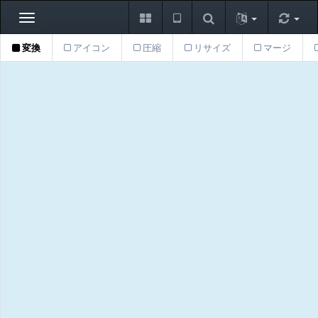
Toggle
navigation
変換
アイコン
圧縮
リサイズ
マージ