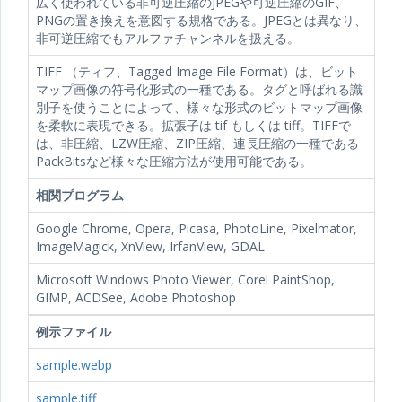
広く使われている非可逆圧縮のJPEGや可逆圧縮のGIF、
PNGの置き換えを意図する規格である。JPEGとは異なり、
非可逆圧縮でもアルファチャンネルを扱える。
TIFF （ティフ、Tagged Image File Format）は、ビット
マップ画像の符号化形式の一種である。タグと呼ばれる識
別子を使うことによって、様々な形式のビットマップ画像
を柔軟に表現できる。拡張子は tif もしくは tiff。TIFFで
は、非圧縮、LZW圧縮、ZIP圧縮、連長圧縮の一種である
PackBitsなど様々な圧縮方法が使用可能である。
相関プログラム
Google Chrome, Opera, Picasa, PhotoLine, Pixelmator,
ImageMagick, XnView, IrfanView, GDAL
Microsoft Windows Photo Viewer, Corel PaintShop,
GIMP, ACDSee, Adobe Photoshop
例示ファイル
sample.webp
sample.tiff