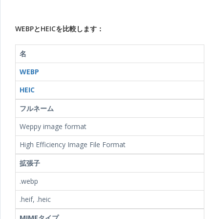
WEBPとHEICを比較します：
名
WEBP
HEIC
フルネーム
Weppy image format
High Efficiency Image File Format
拡張子
.webp
.heif, .heic
MIMEタイプ