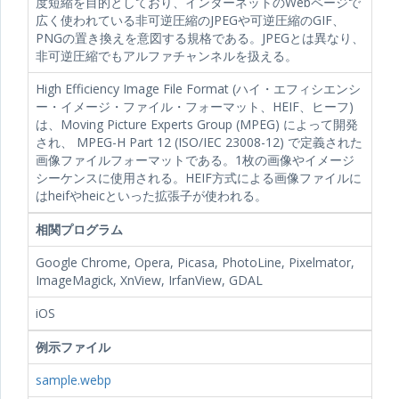
度短縮を目的としており、インターネットのWebページで
広く使われている非可逆圧縮のJPEGや可逆圧縮のGIF、
PNGの置き換えを意図する規格である。JPEGとは異なり、
非可逆圧縮でもアルファチャンネルを扱える。
High Efficiency Image File Format (ハイ・エフィシエンシ
ー・イメージ・ファイル・フォーマット、HEIF、ヒーフ)
は、Moving Picture Experts Group (MPEG) によって開発
され、 MPEG-H Part 12 (ISO/IEC 23008-12) で定義された
画像ファイルフォーマットである。1枚の画像やイメージ
シーケンスに使用される。HEIF方式による画像ファイルに
はheifやheicといった拡張子が使われる。
相関プログラム
Google Chrome, Opera, Picasa, PhotoLine, Pixelmator,
ImageMagick, XnView, IrfanView, GDAL
iOS
例示ファイル
sample.webp