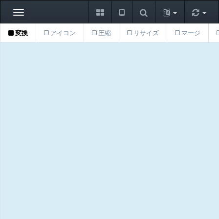
Toggle
navigation
変換
アイコン
圧縮
リサイズ
マージ