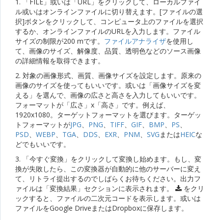
1. 「FILE」或いは「URL」をクリックして、ローカルファイ
ル或いはオンラインファイルに切り替えます。[ファイルの選
択]ボタンをクリックして、コンピュータ上のファイルを選択
するか、オンラインファイルのURLを入力します。ファイル
サイズの制限が200 mです。
ファイルアナライザ
を使用し
て、画像のサイズ、解像度、品質、透明色などのソース画像
の詳細情報を取得できます。
2. 対象の画像形式、画質、画像サイズを設定します。原来の
画像のサイズを使ってもいいです。或いは「画像サイズを変
える」を選んで、画像の広さと高さを入力してもいいです。
フォーマットが「広さ」x「高さ」です。例えば、
1920x1080。ターゲットフォーマットを選びます。ターゲッ
トフォーマットが
JPG
、
PNG
、
TIFF
、
GIF
、
BMP
、
PS
、
PSD
、
WEBP
、
TGA
、
DDS
、
EXR
、
PNM
、
SVG
または
HEIC
な
どでもいいです。
3. 「今すぐ変換」をクリックして変換し始めます。もし、変
換が失敗したら、この変換器が自動的に他のサーバーに変え
て、リトライ提出するのでしばらくお待ちください。出力フ
ァイルは「変換結果」セクションに表示されます。
をクリ
ックすると、ファイルの二次元コードを表示します。或いは
ファイルをGoogle DriveまたはDropboxに保存します。