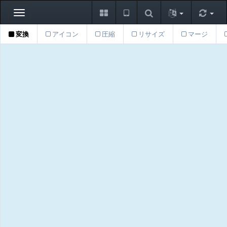
Toggle
navigation
変換
アイコン
圧縮
リサイズ
マージ