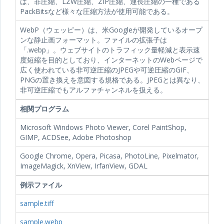
は、非圧縮、LZW圧縮、ZIP圧縮、連長圧縮の一種である
PackBitsなど様々な圧縮方法が使用可能である。
WebP（ウェッピー）は、米Googleが開発しているオープ
ンな静止画フォーマット。ファイルの拡張子は
「.webp」。ウェブサイトのトラフィック量軽減と表示速
度短縮を目的としており、インターネットのWebページで
広く使われている非可逆圧縮のJPEGや可逆圧縮のGIF、
PNGの置き換えを意図する規格である。JPEGとは異なり、
非可逆圧縮でもアルファチャンネルを扱える。
相関プログラム
Microsoft Windows Photo Viewer, Corel PaintShop,
GIMP, ACDSee, Adobe Photoshop
Google Chrome, Opera, Picasa, PhotoLine, Pixelmator,
ImageMagick, XnView, IrfanView, GDAL
例示ファイル
sample.tiff
sample.webp