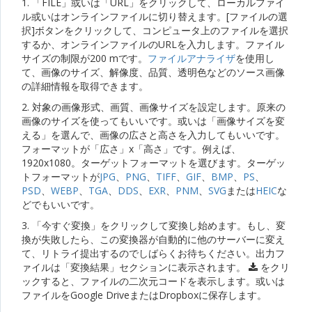
1. 「FILE」或いは「URL」をクリックして、ローカルファイ
ル或いはオンラインファイルに切り替えます。[ファイルの選
択]ボタンをクリックして、コンピュータ上のファイルを選択
するか、オンラインファイルのURLを入力します。ファイル
サイズの制限が200 mです。
ファイルアナライザ
を使用し
て、画像のサイズ、解像度、品質、透明色などのソース画像
の詳細情報を取得できます。
2. 対象の画像形式、画質、画像サイズを設定します。原来の
画像のサイズを使ってもいいです。或いは「画像サイズを変
える」を選んで、画像の広さと高さを入力してもいいです。
フォーマットが「広さ」x「高さ」です。例えば、
1920x1080。ターゲットフォーマットを選びます。ターゲッ
トフォーマットが
JPG
、
PNG
、
TIFF
、
GIF
、
BMP
、
PS
、
PSD
、
WEBP
、
TGA
、
DDS
、
EXR
、
PNM
、
SVG
または
HEIC
な
どでもいいです。
3. 「今すぐ変換」をクリックして変換し始めます。もし、変
換が失敗したら、この変換器が自動的に他のサーバーに変え
て、リトライ提出するのでしばらくお待ちください。出力フ
ァイルは「変換結果」セクションに表示されます。
をクリ
ックすると、ファイルの二次元コードを表示します。或いは
ファイルをGoogle DriveまたはDropboxに保存します。