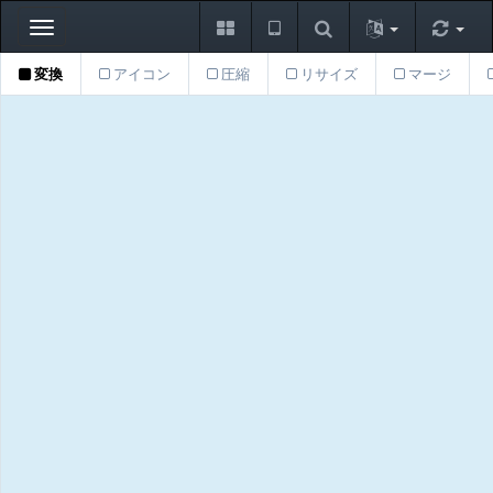
Toggle
navigation
変換
アイコン
圧縮
リサイズ
マージ