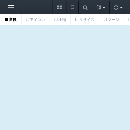
Toggle
navigation
変換
アイコン
圧縮
リサイズ
マージ