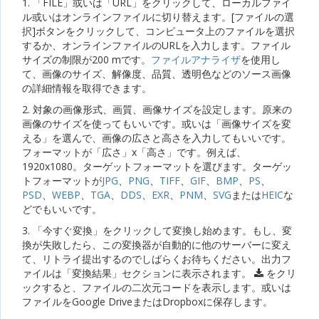
1. 「FILE」或いは「URL」をクリックして、ローカルファイ
ル或いはオンラインファイルに切り替えます。[ファイルの選
択]ボタンをクリックして、コンピュータ上のファイルを選択
するか、オンラインファイルのURLを入力します。ファイル
サイズの制限が200 mです。
ファイルアナライザ
を使用し
て、画像のサイズ、解像度、品質、透明色などのソース画像
の詳細情報を取得できます。
2. 対象の画像形式、画質、画像サイズを設定します。原来の
画像のサイズを使ってもいいです。或いは「画像サイズを変
える」を選んで、画像の広さと高さを入力してもいいです。
フォーマットが「広さ」x「高さ」です。例えば、
1920x1080。ターゲットフォーマットを選びます。ターゲッ
トフォーマットが
JPG
、
PNG
、
TIFF
、
GIF
、
BMP
、
PS
、
PSD
、
WEBP
、
TGA
、
DDS
、
EXR
、
PNM
、
SVG
または
HEIC
な
どでもいいです。
3. 「今すぐ変換」をクリックして変換し始めます。もし、変
換が失敗したら、この変換器が自動的に他のサーバーに変え
て、リトライ提出するのでしばらくお待ちください。出力フ
ァイルは「変換結果」セクションに表示されます。
をクリ
ックすると、ファイルの二次元コードを表示します。或いは
ファイルをGoogle DriveまたはDropboxに保存します。