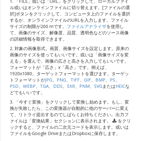
1. 「FILE」或いは「URL」をクリックして、ローカルファイ
ル或いはオンラインファイルに切り替えます。[ファイルの選
択]ボタンをクリックして、コンピュータ上のファイルを選択
するか、オンラインファイルのURLを入力します。ファイル
サイズの制限が200 mです。
ファイルアナライザ
を使用し
て、画像のサイズ、解像度、品質、透明色などのソース画像
の詳細情報を取得できます。
2. 対象の画像形式、画質、画像サイズを設定します。原来の
画像のサイズを使ってもいいです。或いは「画像サイズを変
える」を選んで、画像の広さと高さを入力してもいいです。
フォーマットが「広さ」x「高さ」です。例えば、
1920x1080。ターゲットフォーマットを選びます。ターゲッ
トフォーマットが
JPG
、
PNG
、
TIFF
、
GIF
、
BMP
、
PS
、
PSD
、
WEBP
、
TGA
、
DDS
、
EXR
、
PNM
、
SVG
または
HEIC
な
どでもいいです。
3. 「今すぐ変換」をクリックして変換し始めます。もし、変
換が失敗したら、この変換器が自動的に他のサーバーに変え
て、リトライ提出するのでしばらくお待ちください。出力フ
ァイルは「変換結果」セクションに表示されます。
をクリ
ックすると、ファイルの二次元コードを表示します。或いは
ファイルをGoogle DriveまたはDropboxに保存します。