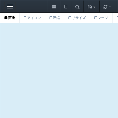
Toggle
navigation
変換
アイコン
圧縮
リサイズ
マージ