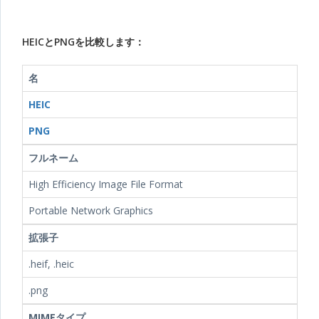
HEICとPNGを比較します：
名
HEIC
PNG
フルネーム
High Efficiency Image File Format
Portable Network Graphics
拡張子
.heif, .heic
.png
MIMEタイプ