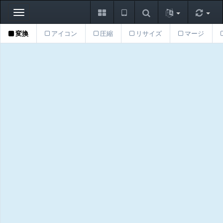
Toggle
navigation
変換
アイコン
圧縮
リサイズ
マージ