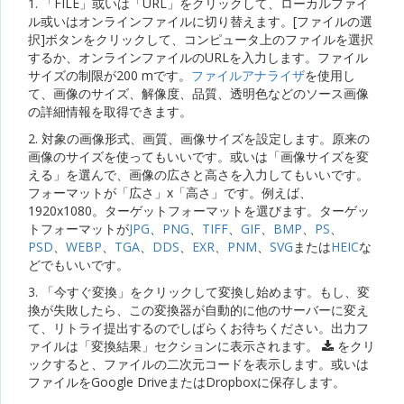
1. 「FILE」或いは「URL」をクリックして、ローカルファイ
ル或いはオンラインファイルに切り替えます。[ファイルの選
択]ボタンをクリックして、コンピュータ上のファイルを選択
するか、オンラインファイルのURLを入力します。ファイル
サイズの制限が200 mです。
ファイルアナライザ
を使用し
て、画像のサイズ、解像度、品質、透明色などのソース画像
の詳細情報を取得できます。
2. 対象の画像形式、画質、画像サイズを設定します。原来の
画像のサイズを使ってもいいです。或いは「画像サイズを変
える」を選んで、画像の広さと高さを入力してもいいです。
フォーマットが「広さ」x「高さ」です。例えば、
1920x1080。ターゲットフォーマットを選びます。ターゲッ
トフォーマットが
JPG
、
PNG
、
TIFF
、
GIF
、
BMP
、
PS
、
PSD
、
WEBP
、
TGA
、
DDS
、
EXR
、
PNM
、
SVG
または
HEIC
な
どでもいいです。
3. 「今すぐ変換」をクリックして変換し始めます。もし、変
換が失敗したら、この変換器が自動的に他のサーバーに変え
て、リトライ提出するのでしばらくお待ちください。出力フ
ァイルは「変換結果」セクションに表示されます。
をクリ
ックすると、ファイルの二次元コードを表示します。或いは
ファイルをGoogle DriveまたはDropboxに保存します。