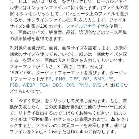
1. 「FILE」或いは「URL」をクリックして、ローカルファイ
ル或いはオンラインファイルに切り替えます。[ファイルの選
択]ボタンをクリックして、コンピュータ上のファイルを選択
するか、オンラインファイルのURLを入力します。ファイル
サイズの制限が200 mです。
ファイルアナライザ
を使用し
て、画像のサイズ、解像度、品質、透明色などのソース画像
の詳細情報を取得できます。
2. 対象の画像形式、画質、画像サイズを設定します。原来の
画像のサイズを使ってもいいです。或いは「画像サイズを変
える」を選んで、画像の広さと高さを入力してもいいです。
フォーマットが「広さ」x「高さ」です。例えば、
1920x1080。ターゲットフォーマットを選びます。ターゲッ
トフォーマットが
JPG
、
PNG
、
TIFF
、
GIF
、
BMP
、
PS
、
PSD
、
WEBP
、
TGA
、
DDS
、
EXR
、
PNM
、
SVG
または
HEIC
な
どでもいいです。
3. 「今すぐ変換」をクリックして変換し始めます。もし、変
換が失敗したら、この変換器が自動的に他のサーバーに変え
て、リトライ提出するのでしばらくお待ちください。出力フ
ァイルは「変換結果」セクションに表示されます。
をクリ
ックすると、ファイルの二次元コードを表示します。或いは
ファイルをGoogle DriveまたはDropboxに保存します。