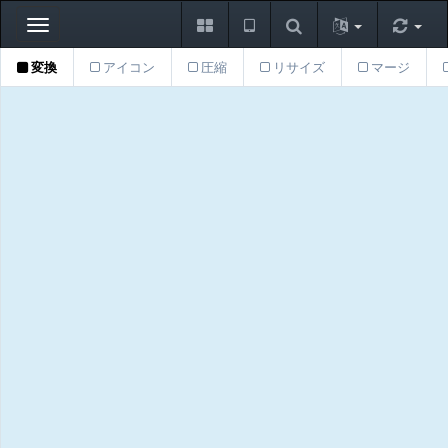
Toggle
navigation
変換
アイコン
圧縮
リサイズ
マージ