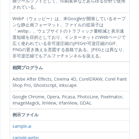
画ツールソフトとして、印刷業界などあらゆる分野で使用
されている。
WebP（ウェッピー）は、米Googleが開発しているオープ
ンな静止画フォーマット。ファイルの拡張子は
「.webp」。ウェブサイトのトラフィック量軽減と表示速
度短縮を目的としており、インターネットのWebページで
広く使われている非可逆圧縮のJPEGや可逆圧縮のGIF、
PNGの置き換えを意図する規格である。JPEGとは異なり、
非可逆圧縮でもアルファチャンネルを扱える。
相関プログラム
Adobe After Effects, Cinema 4D, CorelDRAW, Corel Paint
Shop Pro, Ghostscript, Inkscape.
Google Chrome, Opera, Picasa, PhotoLine, Pixelmator,
ImageMagick, XnView, IrfanView, GDAL
例示ファイル
sample.ai
sample.webp