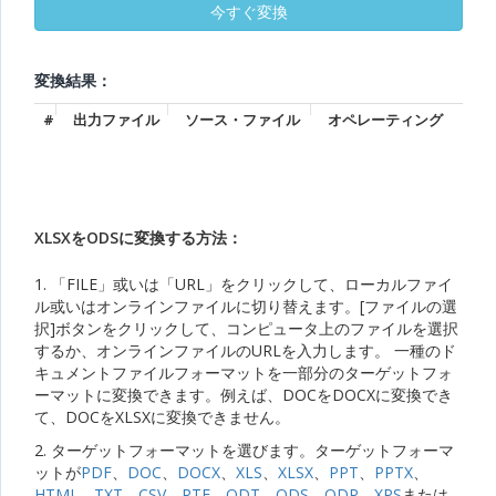
変換結果：
#
出力ファイル
ソース・ファイル
オペレーティング
XLSXをODSに変換する方法：
1. 「FILE」或いは「URL」をクリックして、ローカルファイ
ル或いはオンラインファイルに切り替えます。[ファイルの選
択]ボタンをクリックして、コンピュータ上のファイルを選択
するか、オンラインファイルのURLを入力します。 一種のド
キュメントファイルフォーマットを一部分のターゲットフォ
ーマットに変換できます。例えば、DOCをDOCXに変換でき
て、DOCをXLSXに変換できません。
2. ターゲットフォーマットを選びます。ターゲットフォーマ
ットが
PDF
、
DOC
、
DOCX
、
XLS
、
XLSX
、
PPT
、
PPTX
、
HTML
、
TXT
、
CSV
、
RTF
、
ODT
、
ODS
、
ODP
、
XPS
または