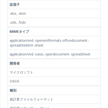
拡張子
.xlsx, .xlsm
.ods, .fods
MIMEタイプ
application/vnd.-openxmlformats-officedocument.-
spreadsheetml.-sheet
application/vnd.-oasis.-opendocument.-spreadsheet
開発者
マイクロソフト
OASIS
種別
表計算ファイルフォーマット