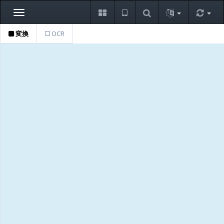
Toggle
navigation
変換
OCR