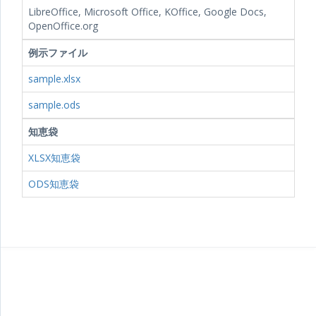
LibreOffice, Microsoft Office, KOffice, Google Docs,
OpenOffice.org
例示ファイル
sample.xlsx
sample.ods
知恵袋
XLSX知恵袋
ODS知恵袋