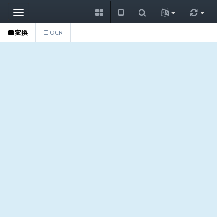
Toggle
navigation
変換
OCR