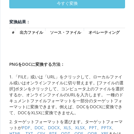
変換結果：
#
出力ファイル
ソース・ファイル
オペレーティング
PNGをDOCに変換する方法：
1. 「FILE」或いは「URL」をクリックして、ローカルファイ
ル或いはオンラインファイルに切り替えます。[ファイルの選
択]ボタンをクリックして、コンピュータ上のファイルを選択
するか、オンラインファイルのURLを入力します。 一種のド
キュメントファイルフォーマットを一部分のターゲットフォ
ーマットに変換できます。例えば、DOCをDOCXに変換でき
て、DOCをXLSXに変換できません。
2. ターゲットフォーマットを選びます。ターゲットフォーマ
ットが
PDF
、
DOC
、
DOCX
、
XLS
、
XLSX
、
PPT
、
PPTX
、
HTML
、
TXT
、
CSV
、
RTF
、
ODT
、
ODS
、
ODP
、
XPS
または