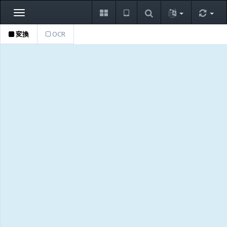
Toggle
navigation
変換
OCR