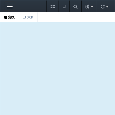
Toggle
navigation
変換
OCR