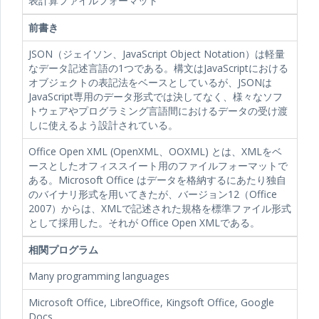
表計算ファイルフォーマット
前書き
JSON（ジェイソン、JavaScript Object Notation）は軽量
なデータ記述言語の1つである。構文はJavaScriptにおける
オブジェクトの表記法をベースとしているが、JSONは
JavaScript専用のデータ形式では決してなく、様々なソフ
トウェアやプログラミング言語間におけるデータの受け渡
しに使えるよう設計されている。
Office Open XML (OpenXML、OOXML) とは、XMLをベ
ースとしたオフィススイート用のファイルフォーマットで
ある。Microsoft Office はデータを格納するにあたり独自
のバイナリ形式を用いてきたが、バージョン12（Office
2007）からは、XMLで記述された規格を標準ファイル形式
として採用した。それが Office Open XMLである。
相関プログラム
Many programming languages
Microsoft Office, LibreOffice, Kingsoft Office, Google
Docs.