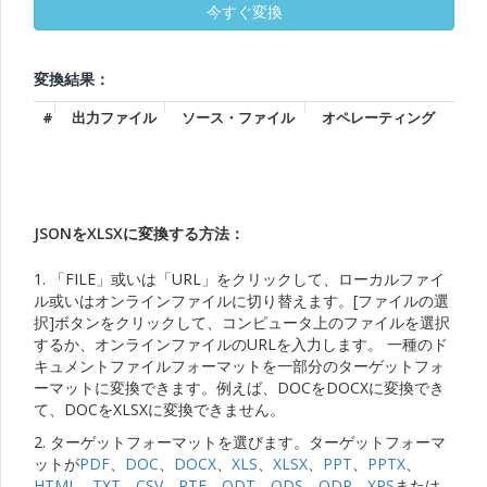
変換結果：
#
出力ファイル
ソース・ファイル
オペレーティング
JSONをXLSXに変換する方法：
1. 「FILE」或いは「URL」をクリックして、ローカルファイ
ル或いはオンラインファイルに切り替えます。[ファイルの選
択]ボタンをクリックして、コンピュータ上のファイルを選択
するか、オンラインファイルのURLを入力します。 一種のド
キュメントファイルフォーマットを一部分のターゲットフォ
ーマットに変換できます。例えば、DOCをDOCXに変換でき
て、DOCをXLSXに変換できません。
2. ターゲットフォーマットを選びます。ターゲットフォーマ
ットが
PDF
、
DOC
、
DOCX
、
XLS
、
XLSX
、
PPT
、
PPTX
、
HTML
、
TXT
、
CSV
、
RTF
、
ODT
、
ODS
、
ODP
、
XPS
または