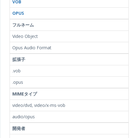
VOB
OPUS
フルネーム
Video Object
Opus Audio Format
拡張子
.vob
.opus
MIMEタイプ
video/dvd, video/x-ms-vob
audio/opus
開発者