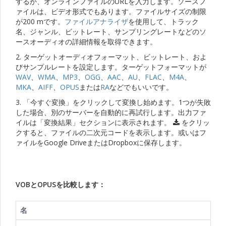
するか、オンラインファイルのURLを入力します。ソースフ
ァイルは、ビデオ形式でもあります。ファイルサイズの制限
が200 mです。
ファイルアナライザ
を使用して、トラック
名、ジャンル、ビットレート、サンプリングレートなどのソ
ースオーディオの詳細情報を取得できます。
2. ターゲットオーディオフォーマット、ビットレート、およ
びサンプルレートを設定します。ターゲットフォーマットが
WAV
、
WMA
、
MP3
、
OGG
、
AAC
、
AU
、
FLAC
、
M4A
、
MKA
、
AIFF
、
OPUS
または
RA
などでもいいです。
3. 「今すぐ変換」をクリックして変換し始めます。1つが失敗
した場合、別のサーバーを自動的に再試行します。出力ファ
イルは「変換結果」セクションに表示されます。
をクリッ
クすると、ファイルの二次元コードを表示します。或いはフ
ァイルをGoogle DriveまたはDropboxに保存します。
VOBとOPUSを比較します：
名