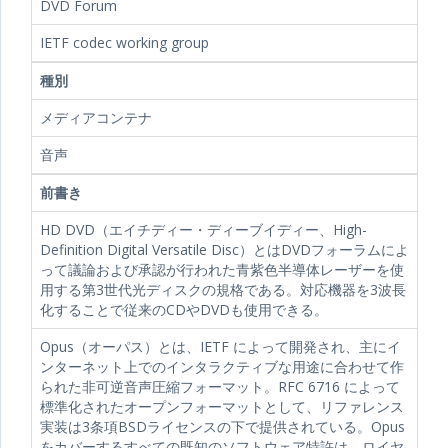
DVD Forum
IETF codec working group
種別
メディアコンテナ
音声
前書き
HD DVD（エイチディー・ディーブイディー、High-
Definition Digital Versatile Disc）とはDVDフォーラムによ
って議論および承認が行われた青紫色半導体レーザーを使
用する第3世代光ディスクの規格である。対応機器を3波長
化することで従来のCDやDVDも使用できる。
Opus（オーパス）とは、IETF によって開発され、主にイ
ンターネット上でのインタラクティブな用途に合わせて作
られた非可逆音声圧縮フォーマット。RFC 6716 によって
標準化されたオープンフォーマットとして、リファレンス
実装は3条項BSDライセンスの下で提供されている。Opus
をカバーするすべての既知のソフトウェア特許は、ロイヤ