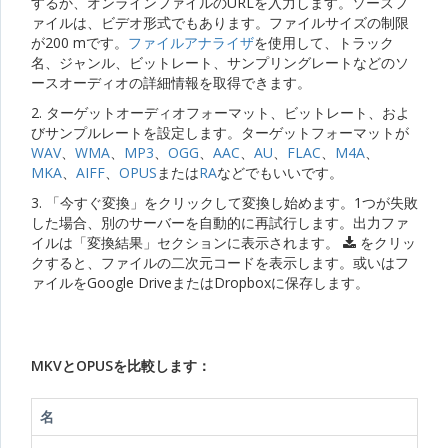
するか、オンラインファイルのURLを入力します。ソースフ
ァイルは、ビデオ形式でもあります。ファイルサイズの制限
が200 mです。
ファイルアナライザ
を使用して、トラック
名、ジャンル、ビットレート、サンプリングレートなどのソ
ースオーディオの詳細情報を取得できます。
2. ターゲットオーディオフォーマット、ビットレート、およ
びサンプルレートを設定します。ターゲットフォーマットが
WAV
、
WMA
、
MP3
、
OGG
、
AAC
、
AU
、
FLAC
、
M4A
、
MKA
、
AIFF
、
OPUS
または
RA
などでもいいです。
3. 「今すぐ変換」をクリックして変換し始めます。1つが失敗
した場合、別のサーバーを自動的に再試行します。出力ファ
イルは「変換結果」セクションに表示されます。
をクリッ
クすると、ファイルの二次元コードを表示します。或いはフ
ァイルをGoogle DriveまたはDropboxに保存します。
MKVとOPUSを比較します：
名