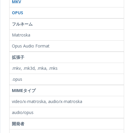
MKV
OPUS
フルネーム
Matroska
Opus Audio Format
拡張子
.mkv, .mk3d, .mka, .mks
.opus
MIMEタイプ
video/x-matroska, audio/x-matroska
audio/opus
開発者