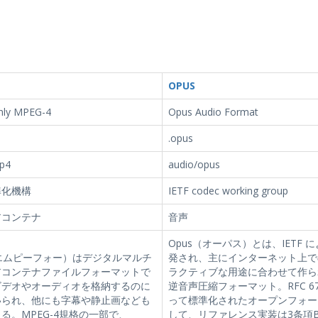
OPUS
nly MPEG-4
Opus Audio Format
.opus
p4
audio/opus
準化機構
IETF codec working group
アコンテナ
音声
Opus（オーパス）とは、IETF 
エムピーフォー）はデジタルマルチ
発され、主にインターネット上で
アコンテナファイルフォーマットで
ラクティブな用途に合わせて作ら
ビデオやオーディオを格納するのに
逆音声圧縮フォーマット。RFC 67
いられ、他にも字幕や静止画なども
って標準化されたオープンフォー
る。MPEG-4規格の一部で、
して、リファレンス実装は3条項B