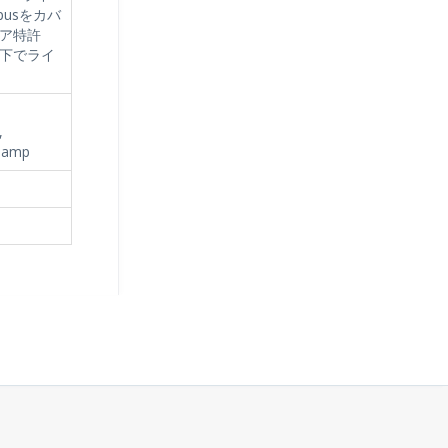
usをカバ
ア特許
下でライ
,
inamp