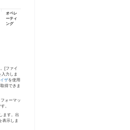
オペレ
ーティ
ング
。[ファイ
を入力しま
イザ
を使用
を取得できま
トフォーマッ
です。
します。出
を表示しま