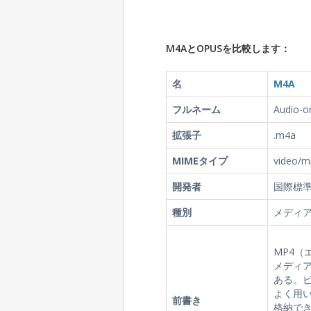
M4AとOPUSを比較します：
名
M4A
フルネーム
Audio-o
拡張子
.m4a
MIMEタイプ
video/m
開発者
国際標
種別
メディ
MP4（
メディ
ある。
よく用
前書き
格納でき