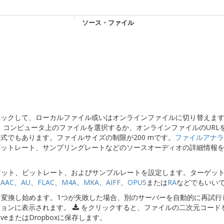
ソース・ファイル
」をクリックして、ローカルファイル或いはオンラインファイルに切り替えます
、コンピュータ上のファイルを選択するか、オンラインファイルのURL
式でもあります。ファイルサイズの制限が200 mです。
ファイルアナラ
ビットレート、サンプリングレートなどのソースオーディオの詳細情報
ーマット、ビットレート、およびサンプルレートを設定します。ターゲッ
、
AAC
、
AU
、
FLAC
、
M4A
、
MKA
、
AIFF
、
OPUS
または
RA
などでもいい
して変換し始めます。1つが失敗した場合、別のサーバーを自動的に再試行
ションに表示されます。
をクリックすると、ファイルの二次元コード
iveまたはDropboxに保存します。