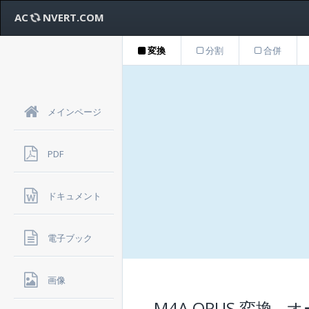
AC
NVERT.COM
変換
分割
合併
メインページ
PDF
ドキュメント
電子ブック
画像
M4A OPUS 変換