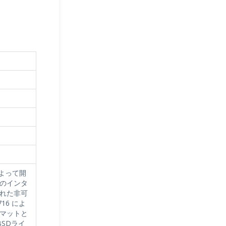
によって開
のインタ
れた非可
16 によ
マットと
SDライ