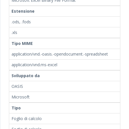
Microsoft Excel Binary File Format
Estensione
.ods, .fods
.xls
Tipo MIME
application/vnd.-oasis.-opendocument.-spreadsheet
application/vnd.ms-excel
Sviluppato da
OASIS
Microsoft
Tipo
Foglio di calcolo