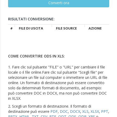
RISULTATI CONVERSIONE:
#
FILE DI USCITA
FILE SOURCE
AZIONE
COME CONVERTIRE ODS IN XLS:
1. Fare clic sul pulsante "FILE" o "URL" per cambiare il file
locale o il file online.Fare clic sul pulsante "Scegli file" per
selezionare un file sul computer o immettere un URL di file
online. Un formato di destinazione può essere convertito
solo da determinati formati di documento, ad esempio:
può convertire DOC in DOCX, ma non può convertire DOC
in XLSX.
2. Scegli un formato di destinazione. Il formato di
destinazione può essere
PDF
,
DOC
,
DOCX
,
XLS
,
XLSX
,
PPT
,
PPTX
,
HTML
,
TXT
,
CSV
,
RTF
,
ODT
,
ODS
,
ODP
,
XPS
o