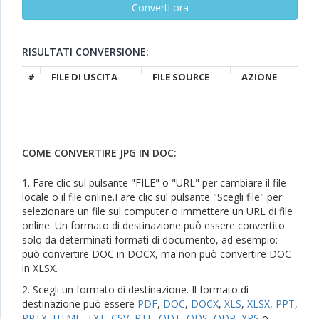
RISULTATI CONVERSIONE:
#
FILE DI USCITA
FILE SOURCE
AZIONE
COME CONVERTIRE JPG IN DOC:
1. Fare clic sul pulsante "FILE" o "URL" per cambiare il file
locale o il file online.Fare clic sul pulsante "Scegli file" per
selezionare un file sul computer o immettere un URL di file
online. Un formato di destinazione può essere convertito
solo da determinati formati di documento, ad esempio:
può convertire DOC in DOCX, ma non può convertire DOC
in XLSX.
2. Scegli un formato di destinazione. Il formato di
destinazione può essere
PDF
,
DOC
,
DOCX
,
XLS
,
XLSX
,
PPT
,
PPTX
,
HTML
,
TXT
,
CSV
,
RTF
,
ODT
,
ODS
,
ODP
,
XPS
o