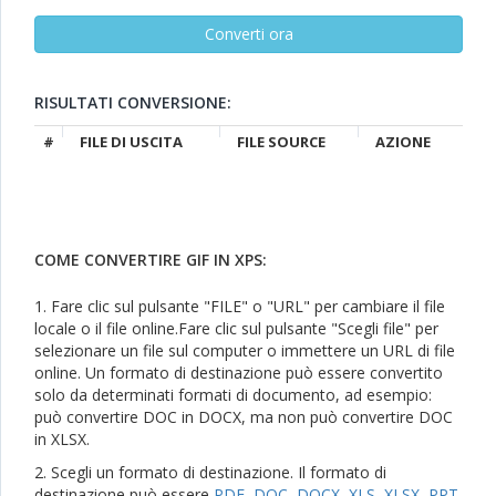
RISULTATI CONVERSIONE:
#
FILE DI USCITA
FILE SOURCE
AZIONE
COME CONVERTIRE GIF IN XPS:
1. Fare clic sul pulsante "FILE" o "URL" per cambiare il file
locale o il file online.Fare clic sul pulsante "Scegli file" per
selezionare un file sul computer o immettere un URL di file
online. Un formato di destinazione può essere convertito
solo da determinati formati di documento, ad esempio:
può convertire DOC in DOCX, ma non può convertire DOC
in XLSX.
2. Scegli un formato di destinazione. Il formato di
destinazione può essere
PDF
,
DOC
,
DOCX
,
XLS
,
XLSX
,
PPT
,