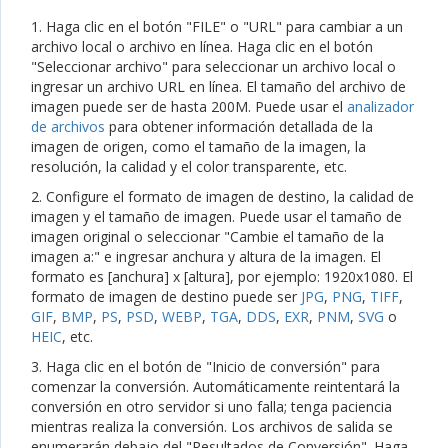
1. Haga clic en el botón "FILE" o "URL" para cambiar a un
archivo local o archivo en línea. Haga clic en el botón
"Seleccionar archivo" para seleccionar un archivo local o
ingresar un archivo URL en línea. El tamaño del archivo de
imagen puede ser de hasta 200M. Puede usar el
analizador
de archivos
para obtener información detallada de la
imagen de origen, como el tamaño de la imagen, la
resolución, la calidad y el color transparente, etc.
2. Configure el formato de imagen de destino, la calidad de
imagen y el tamaño de imagen. Puede usar el tamaño de
imagen original o seleccionar "Cambie el tamaño de la
imagen a:" e ingresar anchura y altura de la imagen. El
formato es [anchura] x [altura], por ejemplo: 1920x1080. El
formato de imagen de destino puede ser
JPG
,
PNG
,
TIFF
,
GIF
,
BMP
,
PS
,
PSD
,
WEBP
,
TGA
,
DDS
,
EXR
,
PNM
,
SVG
o
HEIC
, etc.
3. Haga clic en el botón de "Inicio de conversión" para
comenzar la conversión. Automáticamente reintentará la
conversión en otro servidor si uno falla; tenga paciencia
mientras realiza la conversión. Los archivos de salida se
enumerarán debajo del "Resultados de Conversión". Haga