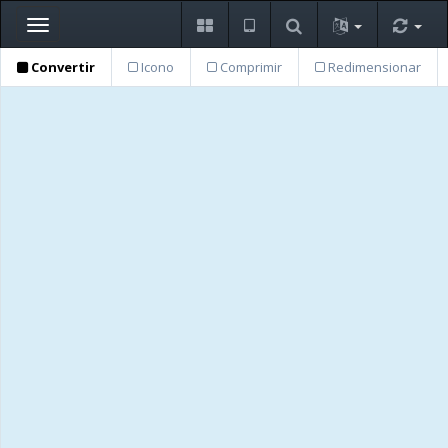
Toggle
navigation
Convertir
Icono
Comprimir
Redimensionar