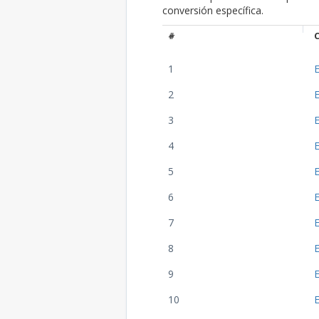
conversión específica.
#
1
2
3
4
5
6
7
E
8
E
9
E
10