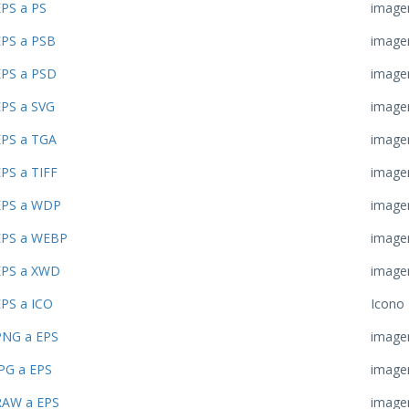
EPS a PS
image
EPS a PSB
image
EPS a PSD
image
EPS a SVG
image
EPS a TGA
image
PS a TIFF
image
EPS a WDP
image
EPS a WEBP
image
EPS a XWD
image
EPS a ICO
Icono
PNG a EPS
image
JPG a EPS
image
RAW a EPS
image