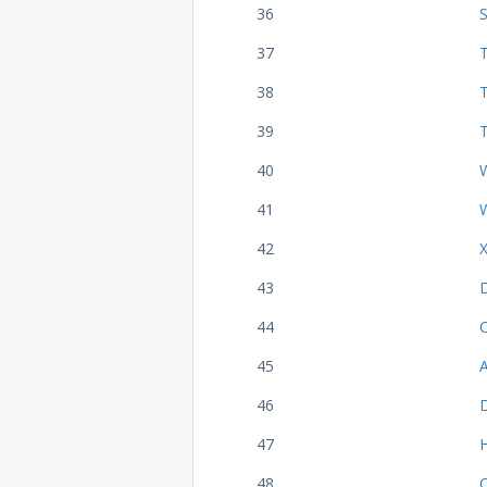
36
37
38
T
39
40
41
42
43
44
45
A
46
47
48