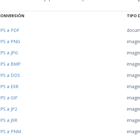
CONVERSIÓN
TIPO 
EPS a PDF
docum
EPS a PNG
image
EPS a JPG
image
EPS a BMP
image
EPS a DDS
image
EPS a EXR
image
PS a GIF
image
PS a JP2
image
PS a JXR
image
EPS a PNM
image