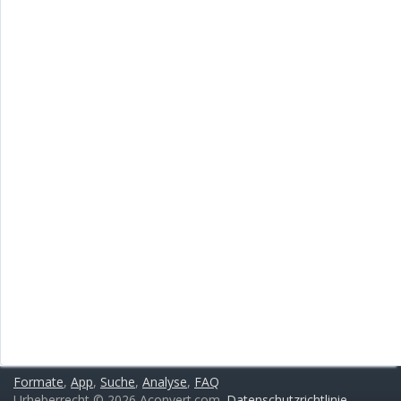
Formate
,
App
,
Suche
,
Analyse
,
FAQ
Urheberrecht © 2026 Aconvert.com.
Datenschutzrichtlinie