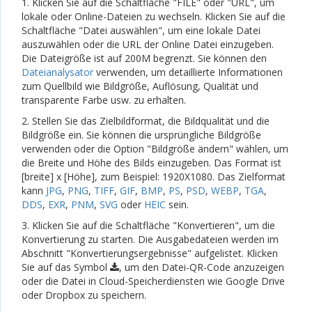
1. Klicken Sie auf die Schaltfläche "FILE" oder "URL", um
lokale oder Online-Dateien zu wechseln. Klicken Sie auf die
Schaltfläche "Datei auswählen", um eine lokale Datei
auszuwählen oder die URL der Online Datei einzugeben.
Die Dateigröße ist auf 200M begrenzt. Sie können den
Dateianalysator
verwenden, um detaillierte Informationen
zum Quellbild wie Bildgröße, Auflösung, Qualität und
transparente Farbe usw. zu erhalten.
2. Stellen Sie das Zielbildformat, die Bildqualität und die
Bildgröße ein. Sie können die ursprüngliche Bildgröße
verwenden oder die Option "Bildgröße ändern" wählen, um
die Breite und Höhe des Bilds einzugeben. Das Format ist
[breite] x [Höhe], zum Beispiel: 1920X1080. Das Zielformat
kann
JPG
,
PNG
,
TIFF
,
GIF
,
BMP
,
PS
,
PSD
,
WEBP
,
TGA
,
DDS
,
EXR
,
PNM
,
SVG
oder
HEIC
sein.
3. Klicken Sie auf die Schaltfläche "Konvertieren", um die
Konvertierung zu starten. Die Ausgabedateien werden im
Abschnitt "Konvertierungsergebnisse" aufgelistet. Klicken
Sie auf das Symbol
, um den Datei-QR-Code anzuzeigen
oder die Datei in Cloud-Speicherdiensten wie Google Drive
oder Dropbox zu speichern.