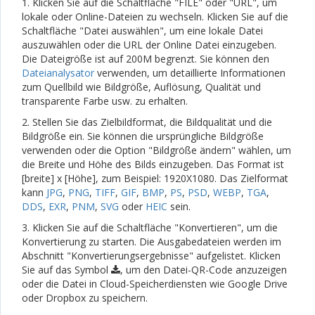
1. Klicken Sie auf die Schaltfläche "FILE" oder "URL", um
lokale oder Online-Dateien zu wechseln. Klicken Sie auf die
Schaltfläche "Datei auswählen", um eine lokale Datei
auszuwählen oder die URL der Online Datei einzugeben.
Die Dateigröße ist auf 200M begrenzt. Sie können den
Dateianalysator
verwenden, um detaillierte Informationen
zum Quellbild wie Bildgröße, Auflösung, Qualität und
transparente Farbe usw. zu erhalten.
2. Stellen Sie das Zielbildformat, die Bildqualität und die
Bildgröße ein. Sie können die ursprüngliche Bildgröße
verwenden oder die Option "Bildgröße ändern" wählen, um
die Breite und Höhe des Bilds einzugeben. Das Format ist
[breite] x [Höhe], zum Beispiel: 1920X1080. Das Zielformat
kann
JPG
,
PNG
,
TIFF
,
GIF
,
BMP
,
PS
,
PSD
,
WEBP
,
TGA
,
DDS
,
EXR
,
PNM
,
SVG
oder
HEIC
sein.
3. Klicken Sie auf die Schaltfläche "Konvertieren", um die
Konvertierung zu starten. Die Ausgabedateien werden im
Abschnitt "Konvertierungsergebnisse" aufgelistet. Klicken
Sie auf das Symbol
, um den Datei-QR-Code anzuzeigen
oder die Datei in Cloud-Speicherdiensten wie Google Drive
oder Dropbox zu speichern.