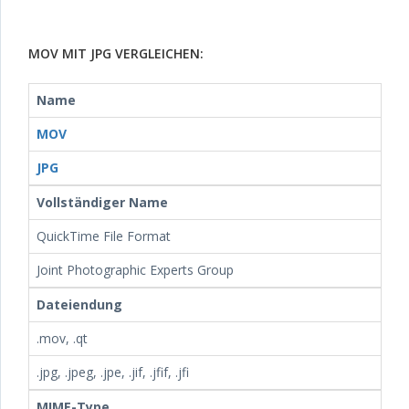
MOV MIT JPG VERGLEICHEN:
Name
MOV
JPG
Vollständiger Name
QuickTime File Format
Joint Photographic Experts Group
Dateiendung
.mov, .qt
.jpg, .jpeg, .jpe, .jif, .jfif, .jfi
MIME-Type