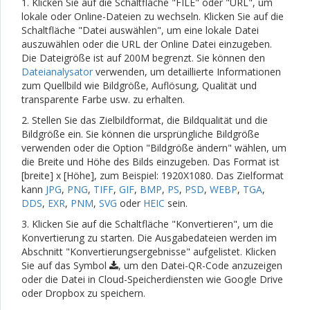
1. Klicken Sie auf die Schaltfläche "FILE" oder "URL", um
lokale oder Online-Dateien zu wechseln. Klicken Sie auf die
Schaltfläche "Datei auswählen", um eine lokale Datei
auszuwählen oder die URL der Online Datei einzugeben.
Die Dateigröße ist auf 200M begrenzt. Sie können den
Dateianalysator
verwenden, um detaillierte Informationen
zum Quellbild wie Bildgröße, Auflösung, Qualität und
transparente Farbe usw. zu erhalten.
2. Stellen Sie das Zielbildformat, die Bildqualität und die
Bildgröße ein. Sie können die ursprüngliche Bildgröße
verwenden oder die Option "Bildgröße ändern" wählen, um
die Breite und Höhe des Bilds einzugeben. Das Format ist
[breite] x [Höhe], zum Beispiel: 1920X1080. Das Zielformat
kann
JPG
,
PNG
,
TIFF
,
GIF
,
BMP
,
PS
,
PSD
,
WEBP
,
TGA
,
DDS
,
EXR
,
PNM
,
SVG
oder
HEIC
sein.
3. Klicken Sie auf die Schaltfläche "Konvertieren", um die
Konvertierung zu starten. Die Ausgabedateien werden im
Abschnitt "Konvertierungsergebnisse" aufgelistet. Klicken
Sie auf das Symbol
, um den Datei-QR-Code anzuzeigen
oder die Datei in Cloud-Speicherdiensten wie Google Drive
oder Dropbox zu speichern.