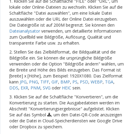
1. Klicken Sie auf die Schaltfläche "FILE" oder "URL", um
lokale oder Online-Dateien zu wechseln. Klicken Sie auf die
Schaltfläche "Datei auswählen", um eine lokale Datei
auszuwählen oder die URL der Online Datei einzugeben.
Die Dateigröße ist auf 200M begrenzt. Sie können den
Dateianalysator
verwenden, um detaillierte Informationen
zum Quellbild wie Bildgröße, Auflösung, Qualität und
transparente Farbe usw. zu erhalten.
2. Stellen Sie das Zielbildformat, die Bildqualität und die
Bildgröße ein. Sie können die ursprüngliche Bildgröße
verwenden oder die Option "Bildgröße ändern" wählen, um
die Breite und Höhe des Bilds einzugeben. Das Format ist
[breite] x [Höhe], zum Beispiel: 1920X1080. Das Zielformat
kann
JPG
,
PNG
,
TIFF
,
GIF
,
BMP
,
PS
,
PSD
,
WEBP
,
TGA
,
DDS
,
EXR
,
PNM
,
SVG
oder
HEIC
sein.
3. Klicken Sie auf die Schaltfläche "Konvertieren", um die
Konvertierung zu starten. Die Ausgabedateien werden im
Abschnitt "Konvertierungsergebnisse" aufgelistet. Klicken
Sie auf das Symbol
, um den Datei-QR-Code anzuzeigen
oder die Datei in Cloud-Speicherdiensten wie Google Drive
oder Dropbox zu speichern.