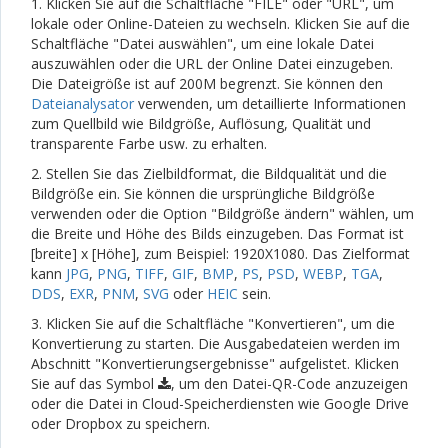
1. Klicken Sie auf die Schaltfläche "FILE" oder "URL", um
lokale oder Online-Dateien zu wechseln. Klicken Sie auf die
Schaltfläche "Datei auswählen", um eine lokale Datei
auszuwählen oder die URL der Online Datei einzugeben.
Die Dateigröße ist auf 200M begrenzt. Sie können den
Dateianalysator
verwenden, um detaillierte Informationen
zum Quellbild wie Bildgröße, Auflösung, Qualität und
transparente Farbe usw. zu erhalten.
2. Stellen Sie das Zielbildformat, die Bildqualität und die
Bildgröße ein. Sie können die ursprüngliche Bildgröße
verwenden oder die Option "Bildgröße ändern" wählen, um
die Breite und Höhe des Bilds einzugeben. Das Format ist
[breite] x [Höhe], zum Beispiel: 1920X1080. Das Zielformat
kann
JPG
,
PNG
,
TIFF
,
GIF
,
BMP
,
PS
,
PSD
,
WEBP
,
TGA
,
DDS
,
EXR
,
PNM
,
SVG
oder
HEIC
sein.
3. Klicken Sie auf die Schaltfläche "Konvertieren", um die
Konvertierung zu starten. Die Ausgabedateien werden im
Abschnitt "Konvertierungsergebnisse" aufgelistet. Klicken
Sie auf das Symbol
, um den Datei-QR-Code anzuzeigen
oder die Datei in Cloud-Speicherdiensten wie Google Drive
oder Dropbox zu speichern.