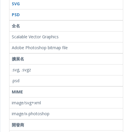
SVG
PSD
全名
Scalable Vector Graphics
Adobe Photoshop bitmap file
擴展名
.svg, .svgz
.psd
MIME
image/svg+xml
image/x-photoshop
開發商