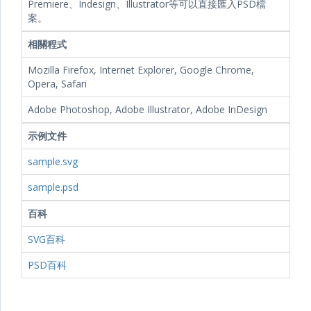
Premiere、Indesign、Illustrator等可以直接匯入PSD檔
案。
相關程式
Mozilla Firefox, Internet Explorer, Google Chrome,
Opera, Safari
Adobe Photoshop, Adobe Illustrator, Adobe InDesign
示例文件
sample.svg
sample.psd
百科
SVG百科
PSD百科