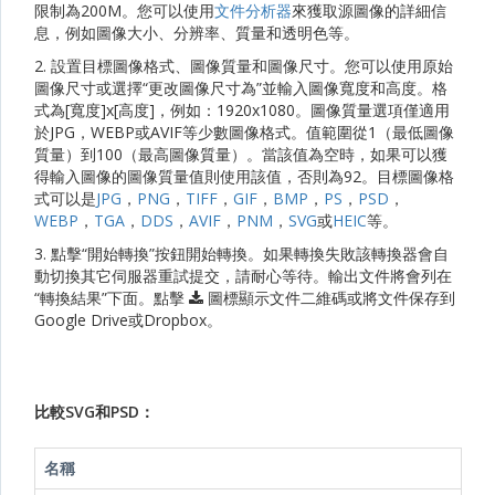
限制為200M。您可以使用
文件分析器
來獲取源圖像的詳細信
息，例如圖像大小、分辨率、質量和透明色等。
2. 設置目標圖像格式、圖像質量和圖像尺寸。您可以使用原始
圖像尺寸或選擇“更改圖像尺寸為”並輸入圖像寬度和高度。格
式為[寬度]x[高度]，例如：1920x1080。圖像質量選項僅適用
於JPG，WEBP或AVIF等少數圖像格式。值範圍從1（最低圖像
質量）到100（最高圖像質量）。當該值為空時，如果可以獲
得輸入圖像的圖像質量值則使用該值，否則為92。目標圖像格
式可以是
JPG
，
PNG
，
TIFF
，
GIF
，
BMP
，
PS
，
PSD
，
WEBP
，
TGA
，
DDS
，
AVIF
，
PNM
，
SVG
或
HEIC
等。
3. 點擊“開始轉換”按鈕開始轉換。如果轉換失敗該轉換器會自
動切換其它伺服器重試提交，請耐心等待。輸出文件將會列在
“轉換結果”下面。點擊
圖標顯示文件二維碼或將文件保存到
Google Drive或Dropbox。
比較SVG和PSD：
名稱