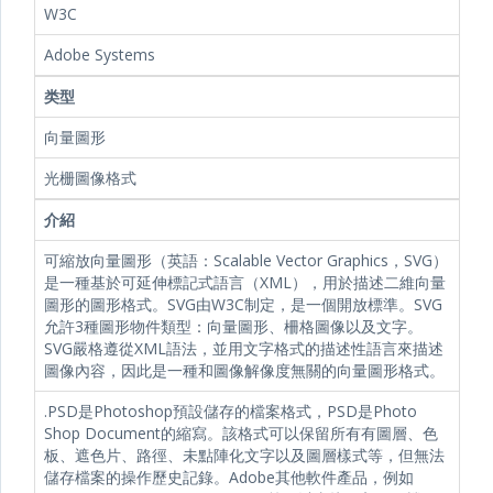
W3C
Adobe Systems
类型
向量圖形
光栅圖像格式
介紹
可縮放向量圖形（英語：Scalable Vector Graphics，SVG）
是一種基於可延伸標記式語言（XML），用於描述二維向量
圖形的圖形格式。SVG由W3C制定，是一個開放標準。SVG
允許3種圖形物件類型：向量圖形、柵格圖像以及文字。
SVG嚴格遵從XML語法，並用文字格式的描述性語言來描述
圖像內容，因此是一種和圖像解像度無關的向量圖形格式。
.PSD是Photoshop預設儲存的檔案格式，PSD是Photo
Shop Document的縮寫。該格式可以保留所有有圖層、色
板、遮色片、路徑、未點陣化文字以及圖層樣式等，但無法
儲存檔案的操作歷史記錄。Adobe其他軟件產品，例如