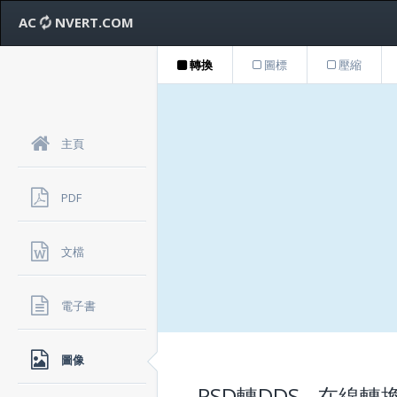
AC
NVERT.COM
轉換
圖標
壓縮
主頁
PDF
文檔
電子書
圖像
PSD轉DDS - 在線