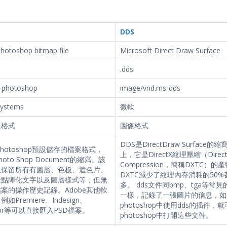
DDS
hotoshop bitmap file
Microsoft Direct Draw Surface
.dds
-photoshop
image/vnd.ms-dds
Systems
微軟
像格式
圖像格式
DDS是DirectDraw Surface的
Photoshop預設儲存的檔案格式，
上，它是DirectX紋理壓縮（DirectX
hoto Shop Document的縮寫。該
Compression，簡稱DXTC）的
以保留所有有圖層、色板、遮色片、
DXTC減少了紋理內存消耗的50%
未點陣化文字以及圖層樣式等，但無
多。 dds文件同bmp、tga等常
案的操作歷史記錄。Adobe其他軟
一樣，記錄了一張圖片的信息，如
如Premiere、Indesign、
photoshop中使用dds的插件，
trator等可以直接匯入PSD檔案。
photoshop中打開這些文件。