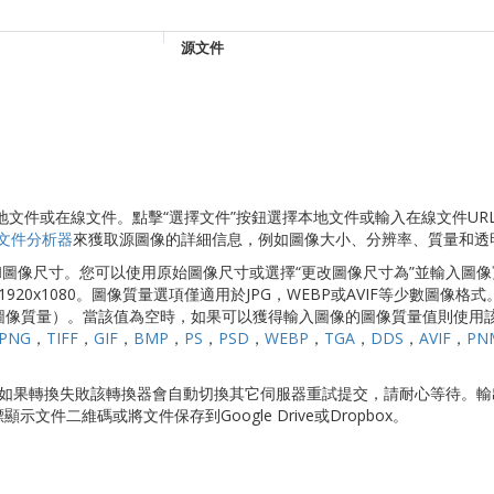
源文件
切換本地文件或在線文件。點擊“選擇文件”按鈕選擇本地文件或輸入在線文件UR
文件分析器
來獲取源圖像的詳細信息，例如圖像大小、分辨率、質量和透
量和圖像尺寸。您可以使用原始圖像尺寸或選擇“更改圖像尺寸為”並輸入圖
1920x1080。圖像質量選項僅適用於JPG，WEBP或AVIF等少數圖像格
高圖像質量）。當該值為空時，如果可以獲得輸入圖像的圖像質量值則使用
PNG
，
TIFF
，
GIF
，
BMP
，
PS
，
PSD
，
WEBP
，
TGA
，
DDS
，
AVIF
，
PN
轉換。如果轉換失敗該轉換器會自動切換其它伺服器重試提交，請耐心等待。
顯示文件二維碼或將文件保存到Google Drive或Dropbox。