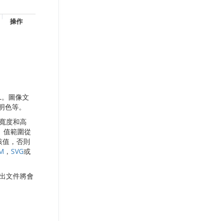
操作
L。圖像文
明色等。
像寬度和高
式。值範圍從
該值，否則
M
，
SVG
或
輸出文件將會