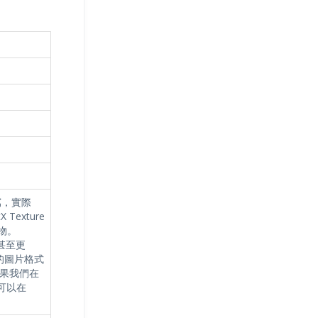
縮寫，實際
 Texture
產物。
甚至更
見的圖片格式
果我們在
就可以在