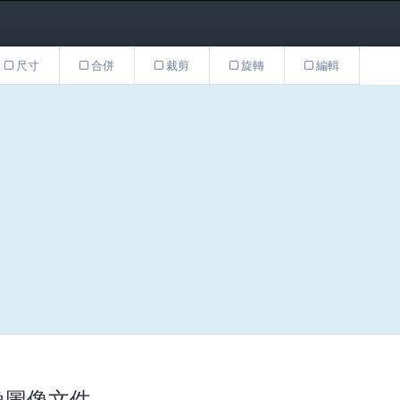
尺寸
合併
裁剪
旋轉
編輯
轉換圖像文件