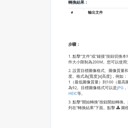
轉換結果：
#
輸出文件
步驟：
1. 點擊“文件”或“鏈接”按鈕
件大小限制為200M。您可以使用
2. 設置目標圖像格式、圖像質
度。格式為[寬度]x[高度]，例如：
1（最低圖像質量）到100（最
為92。目標圖像格式可以是
JPG
，
HEIC
等。
3. 點擊“開始轉換”按鈕開始
列在“轉換結果”下面。點擊
圖標