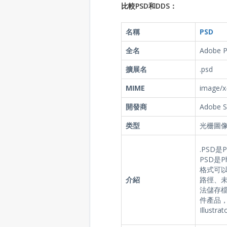
比較PSD和DDS：
名稱
PSD
全名
Adobe P
擴展名
.psd
MIME
image/x
開發商
Adobe 
类型
光栅圖
.PSD是
PSD是P
格式可
介紹
路徑、
法儲存檔
件產品，例
Illus