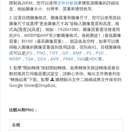
限制為200M。您可以使用
文件分析器
來獲取源圖像的詳細信
息，例如圖像大小、分辨率、質量和透明色等。
2. 設置目標圖像格式、圖像質量和圖像尺寸。您可以使用原始
圖像尺寸或選擇“更改圖像尺寸為”並輸入圖像寬度和高度。格
式為[寬度]x[高度]，例如：1920x1080。圖像質量選項僅適用
於JPG，WEBP或AVIF等少數圖像格式。值範圍從1（最低圖像
質量）到100（最高圖像質量）。當該值為空時，如果可以獲
得輸入圖像的圖像質量值則使用該值，否則為92。目標圖像格
式可以是
JPG
，
PNG
，
TIFF
，
GIF
，
BMP
，
PS
，
PSD
，
WEBP
，
TGA
，
DDS
，
AVIF
，
PNM
，
SVG
或
HEIC
等。
3. 點擊“開始轉換”按鈕開始轉換。如果轉換失敗該轉換器會自
動切換其它伺服器重試提交，請耐心等待。輸出文件將會列在
“轉換結果”下面。點擊
圖標顯示文件二維碼或將文件保存到
Google Drive或Dropbox。
比較AI和PNG：
名稱