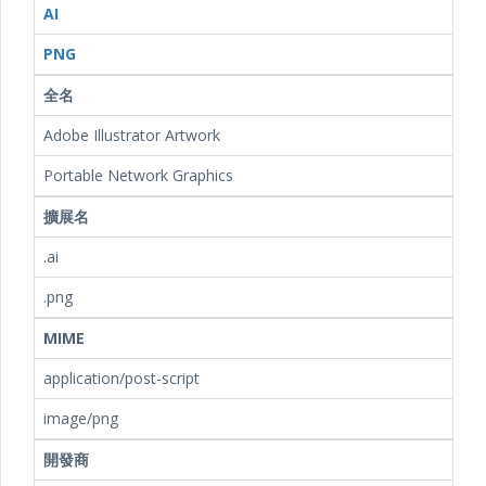
AI
PNG
全名
Adobe Illustrator Artwork
Portable Network Graphics
擴展名
.ai
.png
MIME
application/post-script
image/png
開發商