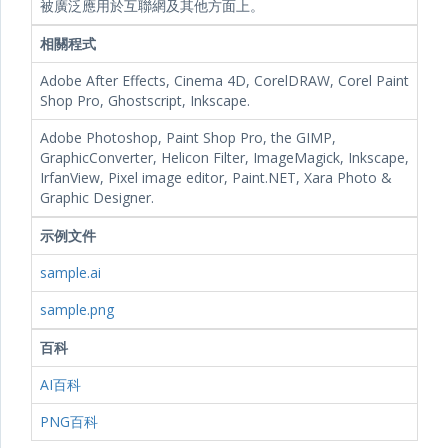
被廣泛應用於互聯網及其他方面上。
相關程式
Adobe After Effects, Cinema 4D, CorelDRAW, Corel Paint
Shop Pro, Ghostscript, Inkscape.
Adobe Photoshop, Paint Shop Pro, the GIMP,
GraphicConverter, Helicon Filter, ImageMagick, Inkscape,
IrfanView, Pixel image editor, Paint.NET, Xara Photo &
Graphic Designer.
示例文件
sample.ai
sample.png
百科
AI百科
PNG百科