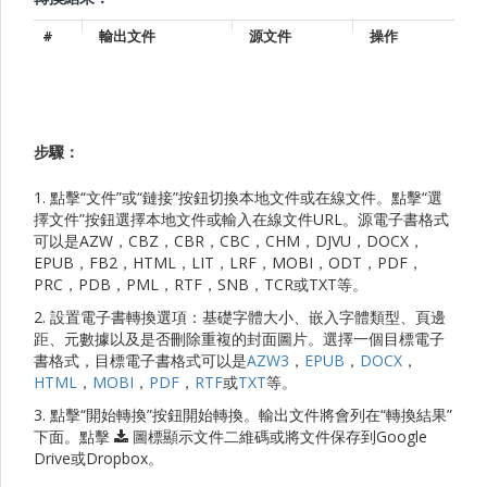
#
輸出文件
源文件
操作
步驟：
1. 點擊“文件”或“鏈接”按鈕切換本地文件或在線文件。點擊“選
擇文件”按鈕選擇本地文件或輸入在線文件URL。源電子書格式
可以是AZW，CBZ，CBR，CBC，CHM，DJVU，DOCX，
EPUB，FB2，HTML，LIT，LRF，MOBI，ODT，PDF，
PRC，PDB，PML，RTF，SNB，TCR或TXT等。
2. 設置電子書轉換選項：基礎字體大小、嵌入字體類型、頁邊
距、元數據以及是否刪除重複的封面圖片。選擇一個目標電子
書格式，目標電子書格式可以是
AZW3
，
EPUB
，
DOCX
，
HTML
，
MOBI
，
PDF
，
RTF
或
TXT
等。
3. 點擊“開始轉換”按鈕開始轉換。輸出文件將會列在“轉換結果”
下面。點擊
圖標顯示文件二維碼或將文件保存到Google
Drive或Dropbox。