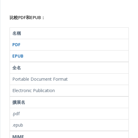
比較PDF和EPUB：
名稱
PDF
EPUB
全名
Portable Document Format
Electronic Publication
擴展名
.pdf
.epub
MIME