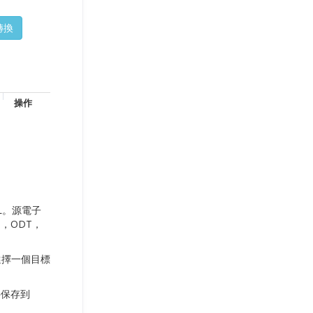
操作
L。源電子
I，ODT，
選擇一個目標
件保存到