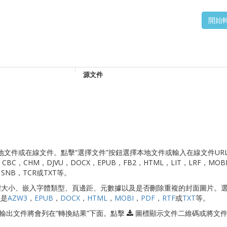
源文件
切換本地文件或在線文件。點擊“選擇文件”按鈕選擇本地文件或輸入在線文件UR
BC，CHM，DJVU，DOCX，EPUB，FB2，HTML，LIT，LRF，MOB
，SNB，TCR或TXT等。
字體大小、嵌入字體類型、頁邊距、元數據以及是否刪除重複的封面圖片。
以是
AZW3
，
EPUB
，
DOCX
，
HTML
，
MOBI
，
PDF
，
RTF
或
TXT
等。
換。輸出文件將會列在“轉換結果”下面。點擊
圖標顯示文件二維碼或將文