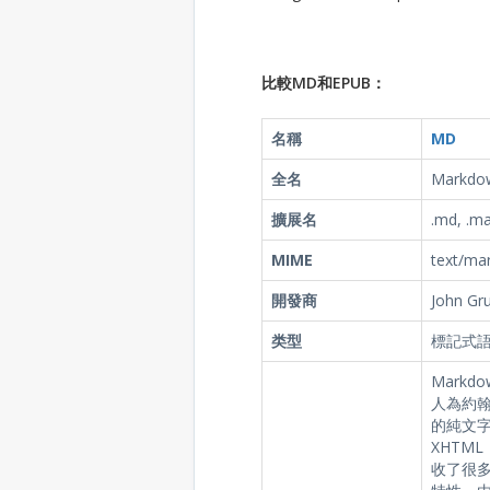
比較MD和EPUB：
名稱
MD
全名
Markdo
擴展名
.md, .m
MIME
text/ma
開發商
John Gr
类型
標記式
Mark
人為約翰
的純文
XHTM
收了很