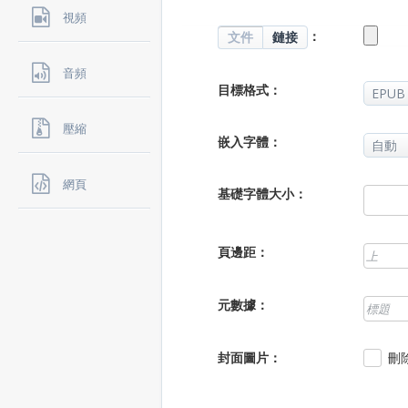
視頻
：
文件
鏈接
音頻
目標格式：
壓縮
嵌入字體：
網頁
基礎字體大小：
頁邊距：
元數據：
封面圖片：
刪