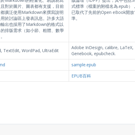
於Markdown的輕量化、易讀易寫
版論壇（IDPF）提出；其中包括
並且對於圖片、圖表都有支援，目前
式標準（檔案的附檔名為.epub）
都廣泛使用Markdown來撰寫說明
已取代了先前的Open eBook開
是用於討論區上發表訊息。許多大語
準。
輸出也採用了Markdown的格式以
單的排版需求（如小節、粗體、數學
）。
Adobe InDesign, calibre, LaTeX,
 TextEdit, WordPad, UltraEdit
Genebook, epubcheck.
.md
sample.epub
EPUB百科