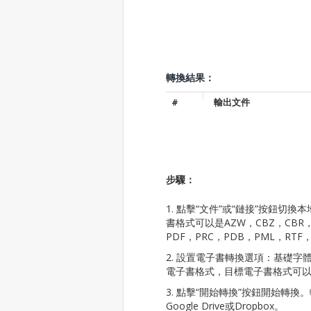
轉換結果：
#
輸出文件
步驟：
1. 點擊“文件”或“鏈接”按鈕
書格式可以是AZW，CBZ，CBR，C
PDF，PRC，PDB，PML，RTF
2. 設置電子書轉換選項：基礎
電子書格式，目標電子書格式可
3. 點擊“開始轉換”按鈕開始轉
Google Drive或Dropbox。