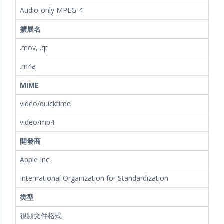
Audio-only MPEG-4
擴展名
.mov, .qt
.m4a
MIME
video/quicktime
video/mp4
開發商
Apple Inc.
International Organization for Standardization
类型
視頻文件格式