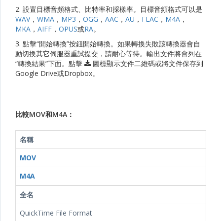
2. 設置目標音頻格式、比特率和採樣率。目標音頻格式可以是
WAV
，
WMA
，
MP3
，
OGG
，
AAC
，
AU
，
FLAC
，
M4A
，
MKA
，
AIFF
，
OPUS
或
RA
。
3. 點擊“開始轉換”按鈕開始轉換。如果轉換失敗該轉換器會自
動切換其它伺服器重試提交，請耐心等待。輸出文件將會列在
“轉換結果”下面。點擊
圖標顯示文件二維碼或將文件保存到
Google Drive或Dropbox。
比較MOV和M4A：
名稱
MOV
M4A
全名
QuickTime File Format