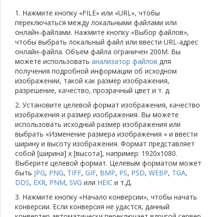
1. Нажмите кнопку «FILE» или «URL», чтобы
переключаться между локальными файлами или
онлайн-файлами. Нажмите кнопку «Выбор файлов»,
чтобы выбрать локальный файл или ввести URL-адрес
онлайн-файла. Объём файла ограничен 200M. Вы
можете использовать
анализатор файлов
для
получения подробной информации об исходном
изображении, такой как размер изображения,
разрешение, качество, прозрачный цвет и т. д.
2. Установите целевой формат изображения, качество
изображения и размер изображения. Вы можете
использовать исходный размер изображения или
выбрать «Изменение размера изображения » и ввести
ширину и высоту изображения. Формат представляет
собой [ширина] x [высота], например: 1920x1080.
Выберите целевой формат. Целевым форматом может
быть
JPG
,
PNG
,
TIFF
,
GIF
,
BMP
,
PS
,
PSD
,
WEBP
,
TGA
,
DDS
,
EXR
,
PNM
,
SVG
или
HEIC
и т.Д.
3. Нажмите кнопку «Начало конверсии», чтобы начать
конверсии. Если конверсия не удастся, данный
конвертер автоматически переключает вдругой сервер