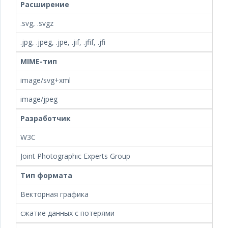
Расширение
.svg, .svgz
.jpg, .jpeg, .jpe, .jif, .jfif, .jfi
MIME-тип
image/svg+xml
image/jpeg
Разработчик
W3C
Joint Photographic Experts Group
Тип формата
Векторная графика
сжатие данных с потерями