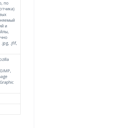
p, по
отчика)
вых
еняемый
ий и
йлы,
ычно
g, .jfif,
zilla
 GIMP,
mage
 Graphic