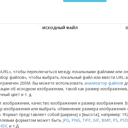
ИСХОДНЫЙ ФАЙЛ
О
и «URL», чтобы переключаться между локальными файлами или о
бор файлов», чтобы выбрать локальный файл или ввести URL-а
ограничен 200M. Вы можете использовать
анализатор файлов
д
ции об исходном изображении, такой как размер изображения,
ный цвет и т. д.
т изображения, качество изображения и размер изображения. 
р изображения или выбрать «Изменение размера изображения »
 Формат представляет собой [ширина] x [высота], например: 19
Целевым форматом может быть
JPG
,
PNG
,
TIFF
,
GIF
,
BMP
,
PS
,
PSD
HEIC
и т.Д.