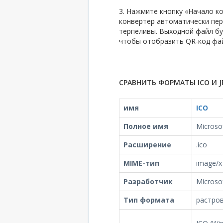
3. Нажмите кнопку «Начало ко
конвертер автоматически пер
терпеливы. Выходной файл бу
чтобы отобразить QR-код файл
СРАВНИТЬ ФОРМАТЫ ICO И J
имя
ICO
Полное имя
Microsof
Расширение
.ico
MIME-тип
image/x-
Разработчик
Microso
Тип формата
растро