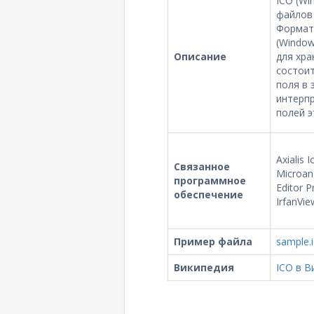
ICO (Wi
файлов 
Формат
(Window
Описание
для хра
состоит
поля в 
интерпр
полей э
Axialis 
Связанное
Microang
программное
Editor 
обеспечение
IrfanVie
Пример файла
sample.
Википедия
ICO в В