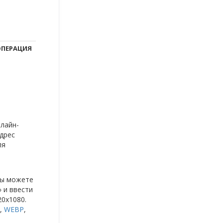
ПЕРАЦИЯ
нлайн-
дрес
ля
Вы можете
 и ввести
20x1080.
,
WEBP
,