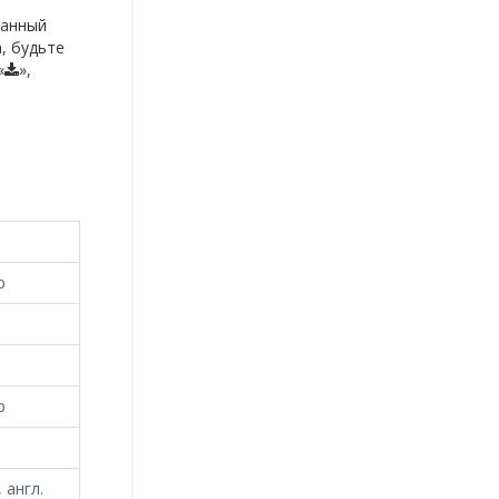
данный
, будьте
«
»,
p
p
 англ.