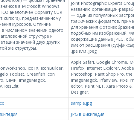
ndows icon) — формат хранения
Joint Photographic Experts Grou
значков в Microsoft Windows.
названию организации-разраб
 ICO аналогичен формату CUR
— один из популярных растро
s cursors), предназначенному
графических форматов, прим
нения курсоров. Отличие
для хранения фотоизображен
 в численном значении одного
подобных им изображений. Фа
заголовочной структуре и
содержащие данные JPEG, об
етации значений двух других
имеют расширения (суффиксы) .jp
той же структуры.
.jpe или .jpeg.
Apple Safari, Google Chrome, Mo
IconWorkshop, IcoFX, IconBuilder,
Firefox, Internet Explorer, Adobe
elo Toolset, Greenfish Icon
Photoshop, Paint Shop Pro, the
Pro, GIMP, ImageMagick,
ImageMagick, IrfanView, Pixel i
w, ResEdit.
editor, Paint.NET, Xara Photo &
Designer.
ico
sample.jpg
икипедия
JPG в Википедия