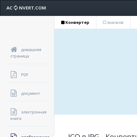
AC
NVERT.COM
Конвертер
значков
домашняя
страница
PDF
документ
электронная
книга
ICO в JPG - Конве