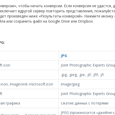
нверсии», чтобы начать конверсии. Если конверсия не удастся, 
еключает вдругой сервер повторить представления, пожалуйста
дет произведен ниже «Результаты конверсий». Нажмите иконку 
а или сохранить файл на Google Drive или Dropbox.
PG:
JPG
t icon
Joint Photographic Experts Grou
.jpg, .jpeg, .jpe, .jif, .jfif, .jfi
icon, image/vnd.-microsoft.icon
image/jpeg
ft
Joint Photographic Experts Grou
вая графика
сжатие данных с потерями
JPEG (произносится «джейпег»,