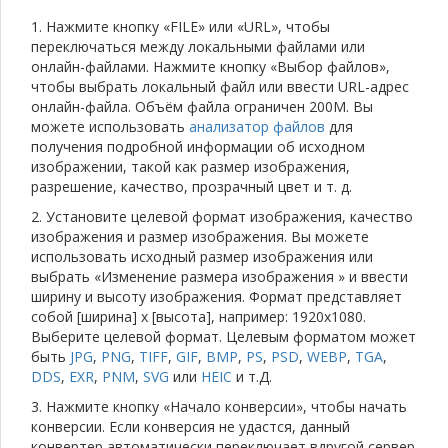
1. Нажмите кнопку «FILE» или «URL», чтобы
переключаться между локальными файлами или
онлайн-файлами. Нажмите кнопку «Выбор файлов»,
чтобы выбрать локальный файл или ввести URL-адрес
онлайн-файла. Объём файла ограничен 200M. Вы
можете использовать
анализатор файлов
для
получения подробной информации об исходном
изображении, такой как размер изображения,
разрешение, качество, прозрачный цвет и т. д.
2. Установите целевой формат изображения, качество
изображения и размер изображения. Вы можете
использовать исходный размер изображения или
выбрать «Изменение размера изображения » и ввести
ширину и высоту изображения. Формат представляет
собой [ширина] x [высота], например: 1920x1080.
Выберите целевой формат. Целевым форматом может
быть
JPG
,
PNG
,
TIFF
,
GIF
,
BMP
,
PS
,
PSD
,
WEBP
,
TGA
,
DDS
,
EXR
,
PNM
,
SVG
или
HEIC
и т.Д.
3. Нажмите кнопку «Начало конверсии», чтобы начать
конверсии. Если конверсия не удастся, данный
конвертер автоматически переключает вдругой сервер