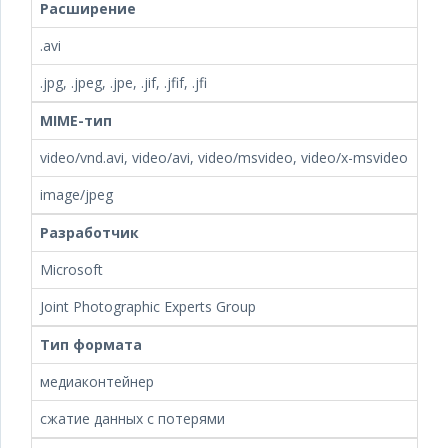
Расширение
.avi
.jpg, .jpeg, .jpe, .jif, .jfif, .jfi
MIME-тип
video/vnd.avi, video/avi, video/msvideo, video/x-msvideo
image/jpeg
Разработчик
Microsoft
Joint Photographic Experts Group
Тип формата
медиаконтейнер
сжатие данных с потерями