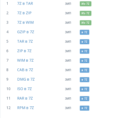
1
7Z в TAR
зип
Из 7Z
2
7Z в ZIP
зип
Из 7Z
3
7Z в WIM
зип
Из 7Z
4
GZIP в 7Z
зип
в 7Z
5
TAR в 7Z
зип
в 7Z
6
ZIP в 7Z
зип
в 7Z
7
WIM в 7Z
зип
в 7Z
8
CAB в 7Z
зип
в 7Z
9
DMG в 7Z
зип
в 7Z
10
ISO в 7Z
зип
в 7Z
11
RAR в 7Z
зип
в 7Z
12
RPM в 7Z
зип
в 7Z