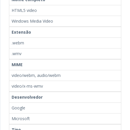
HTML5 video
Windows Media Video
Extensão
.webm
.wmv
MIME
video/webm, audio/webm
video/x-ms-wmv
Desenvolvedor
Google
Microsoft
Tipo