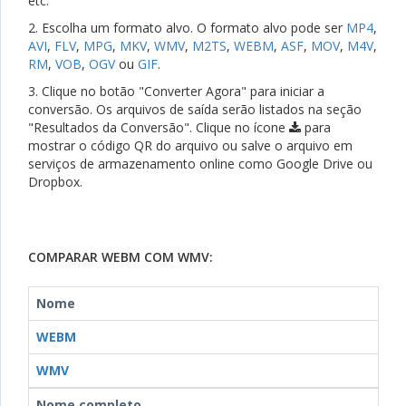
etc.
2. Escolha um formato alvo. O formato alvo pode ser
MP4
,
AVI
,
FLV
,
MPG
,
MKV
,
WMV
,
M2TS
,
WEBM
,
ASF
,
MOV
,
M4V
,
RM
,
VOB
,
OGV
ou
GIF
.
3. Clique no botão "Converter Agora" para iniciar a
conversão. Os arquivos de saída serão listados na seção
"Resultados da Conversão". Clique no ícone
para
mostrar o código QR do arquivo ou salve o arquivo em
serviços de armazenamento online como Google Drive ou
Dropbox.
COMPARAR WEBM COM WMV:
Nome
WEBM
WMV
Nome completo