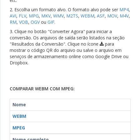
etc.
2. Escolha um formato alvo. O formato alvo pode ser
MP4
,
AVI
,
FLV
,
MPG
,
MKV
,
WMV
,
M2TS
,
WEBM
,
ASF
,
MOV
,
M4V
,
RM
,
VOB
,
OGV
ou
GIF
.
3. Clique no botão "Converter Agora" para iniciar a
conversão. Os arquivos de saída serão listados na seção
"Resultados da Conversão". Clique no ícone
para
mostrar o código QR do arquivo ou salve o arquivo em
serviços de armazenamento online como Google Drive ou
Dropbox.
COMPARAR WEBM COM MPEG:
Nome
WEBM
MPEG
Nome completo