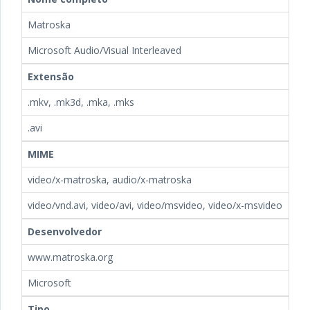
Matroska
Microsoft Audio/Visual Interleaved
Extensão
.mkv, .mk3d, .mka, .mks
.avi
MIME
video/x-matroska, audio/x-matroska
video/vnd.avi, video/avi, video/msvideo, video/x-msvideo
Desenvolvedor
www.matroska.org
Microsoft
Tipo