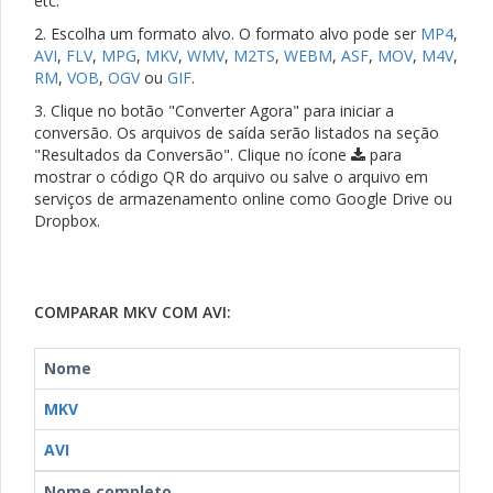
etc.
2. Escolha um formato alvo. O formato alvo pode ser
MP4
,
AVI
,
FLV
,
MPG
,
MKV
,
WMV
,
M2TS
,
WEBM
,
ASF
,
MOV
,
M4V
,
RM
,
VOB
,
OGV
ou
GIF
.
3. Clique no botão "Converter Agora" para iniciar a
conversão. Os arquivos de saída serão listados na seção
"Resultados da Conversão". Clique no ícone
para
mostrar o código QR do arquivo ou salve o arquivo em
serviços de armazenamento online como Google Drive ou
Dropbox.
COMPARAR MKV COM AVI:
Nome
MKV
AVI
Nome completo