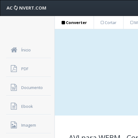
AC
NVERT.COM
Converter
Cortar
Me
Ínicio
PDF
Documento
Ebook
Imagem
AVI para WEBM - Con