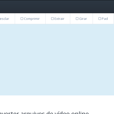
sclar
Comprimir
Extrair
Girar
Pad
verter arquivos de vídeo online