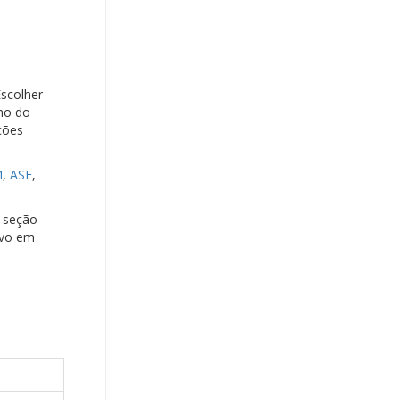
Escolher
ho do
ções
M
,
ASF
,
a seção
ivo em