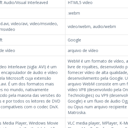
t Audio/Visual Interleaved
HTML5 video
.webm
d.avi, video/avi, video/msvideo,
video/webm, audio/webm
-msvideo
ft
Google
de vídeo
arquivo de vídeo
WebM é um formato de vídeo, a
deo Interleave (sigla: AVI) é um
livre de royalties, desenvolvido 
 encapsulador de áudio e vídeo
fornecer vídeo de alta qualidade
ela Microsoft cuja extensão
desenvolvimento pela Google. 
é .avi. É um dos formatos mais
arquivo WebM consiste em um f
es no mundo, nativamente
vídeo VP8 (desenvolvido pela O
cido pela maioria das versões do
Technologies) ou VP9 (desenvol
 e por todos os leitores de DVD
Google) e um fluxo de áudio Og
 compatíveis com o codec DivX.
ou Opus num arquivo recipiente
Matroska.
 Media Player, Windows Movie
VLC media player, MPlayer, K-M