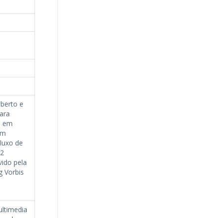
berto e
para
, em
Um
luxo de
n2
vido pela
g Vorbis
ultimedia