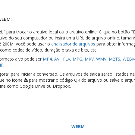
WEBM:
L" para trocar o arquivo local ou o arquivo online. Clique no botão "
quivo do seu computador ou insira uma URL de arquivo online. taman
té 200M. Você pode usar o
analisador de arquivos
para obter informa
como codec de vídeo, duração e taxa de bits, etc.
formato alvo pode ser
MP4
,
AVI
,
FLV
,
MPG
,
MKV
,
WMV
,
M2TS
,
WEB
IF
.
ora" para iniciar a conversão. Os arquivos de saída serão listados n
que no ícone
para mostrar o código QR do arquivo ou salve o arqu
ine como Google Drive ou Dropbox.
WEBM