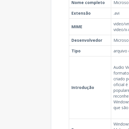
Nome completo
Microsof
Extensão
.avi
video/vn
MIME
video/x
Desenvolvedor
Microso
Tipo
arquivo 
Audio Vi
formato
criado p
oficial 
Introdução
popular
reconhe
Windows
que são
Windows